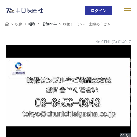
ログイン
映像
昭和
昭和23年
物価引下げへ 主婦のうごき
No.CFNH(G)-0140_7