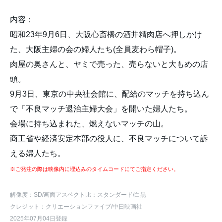
内容：
昭和23年9月6日、大阪心斎橋の酒井精肉店へ押しかけ
た、大阪主婦の会の婦人たち(全員麦わら帽子)。
肉屋の奥さんと、ヤミで売った、売らないと大もめの店
頭。
9月3日、東京の中央社会館に、配給のマッチを持ち込ん
で「不良マッチ退治主婦大会」を開いた婦人たち。
会場に持ち込まれた、燃えないマッチの山。
商工省や経済安定本部の役人に、不良マッチについて訴
える婦人たち。
※ご発注の際は映像内に埋込みのタイムコードにてご指定ください。
解像度：SD
/画面アスペクト比：スタンダード
/白黒
クレジット：クリエーションファイブ/中日映画社
2025年07月04日登録