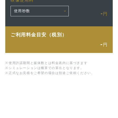
映像使用料
-
円
ご利用料金目安（税別）
-
円
※
使用許諾期間と媒体数とは料金表内に基づきます
※
シミュレーションは概算での算出となります。
※
正式なお見積をご希望の場合は別途ご依頼ください。