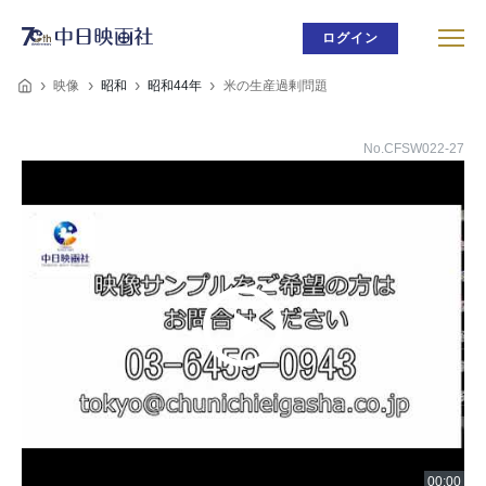
ログイン
映像
昭和
昭和44年
米の生産過剰問題
No.CFSW022-27