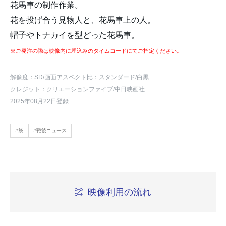
花馬車の制作作業。
花を投げ合う見物人と、花馬車上の人。
帽子やトナカイを型どった花馬車。
※ご発注の際は映像内に埋込みのタイムコードにてご指定ください。
解像度：SD
/画面アスペクト比：スタンダード
/白黒
クレジット：クリエーションファイブ/中日映画社
2025年08月22日登録
#祭
#戦後ニュース
映像利用の流れ