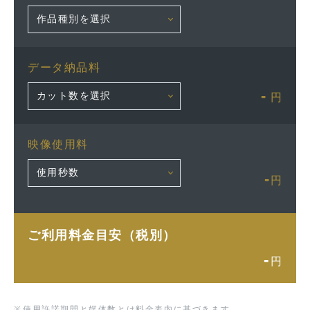
データ納品料
-
円
映像使用料
-
円
ご利用料金目安（税別）
-
円
※
使用許諾期間と媒体数とは料金表内に基づきます