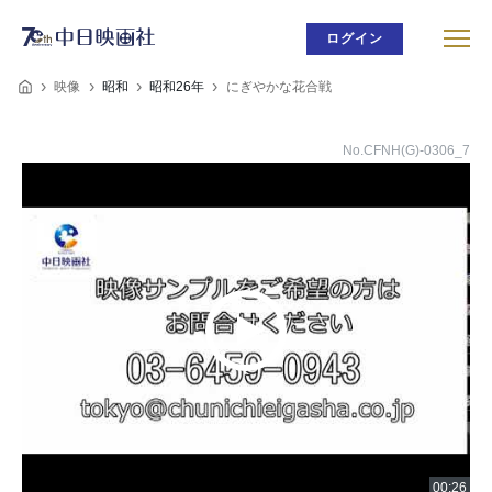
ログイン
映像
昭和
昭和26年
にぎやかな花合戦
No.CFNH(G)-0306_7