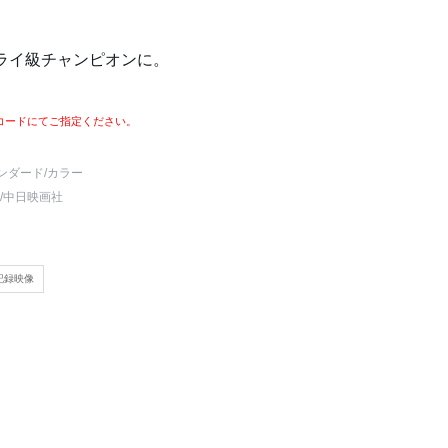
ライ級チャンピオンに。
コードにてご指定ください。
ンダード
/カラー
/中日映画社
記録映像