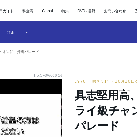
用ガイド
料金表
Global
特集
DVD / 書籍
お問い合わせ
詳細
ピオンに 沖縄パレード
No.CFSW026-16
1976年(昭和51年) 10月10
具志堅用高
ライ級チャ
パレード