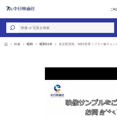
ご利
映像
昭和
昭和51年
具志堅用高、WBA世界Ｊフライ級チャン