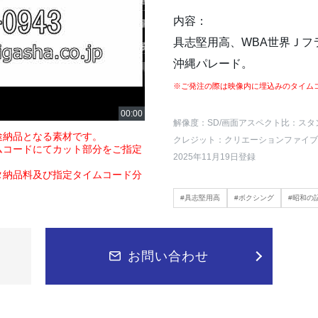
内容：
具志堅用高、WBA世界Ｊフ
沖縄パレード。
※ご発注の際は映像内に埋込みのタイム
解像度：SD
/画面アスペクト比：スタ
途納品となる素材です。
クレジット：クリエーションファイブ
ムコードにてカット部分をご指定
2025年11月19日登録
タ納品料及び指定タイムコード分
#具志堅用高
#ボクシング
#昭和の
お問い合わせ