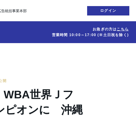
ログイン
広告統括事業本部
お急ぎの方は
こちら
営業時間
10:00～17:00
(※土日祝を除く)
日公開
、WBA世界Ｊフ
ンピオンに 沖縄