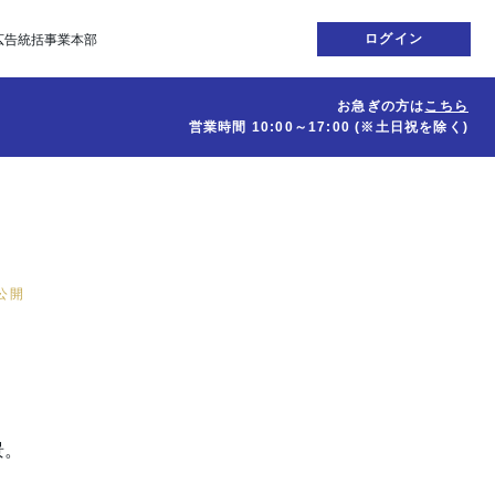
ログイン
広告統括事業本部
お急ぎの方は
こちら
営業時間
10:00～17:00
(※土日祝を除く)
日公開
。
景。
。