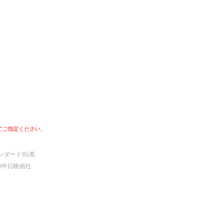
。
てご指定ください。
ンダード
/白黒
/中日映画社