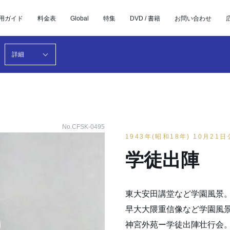
用ガイド
料金表
Global
特集
DVD / 書籍
お問い合わせ
詳細
No.CFSK-0495
1943年(昭和18年) 10月21
学徒出陣
東大安田講堂など学園風景
早大大隈重信像など学園風
神宮外苑ー学徒出陣壮行会