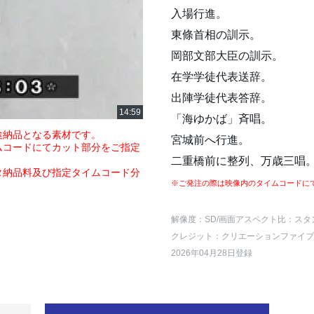
入場行進。
東條首相の訓示。
岡部文部大臣の訓示。
在学学徒代表送辞。
出陣学徒代表答辞。
「海ゆかば」斉唱。
途納品となる素材です。
宮城前へ行進。
ムコードにてカット部分をご指定
二重橋前に整列、万歳三唱
タ納品料及び指定タイムコード分
※ご発注の際は映像内のタイムコードに
解像度：SD
/画面アスペクト比：スタ
クレジット：クリエーションファイブ
2026年04月28日登録