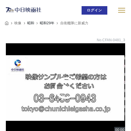
ログイン
映像
昭和
昭和29年
自衛艦隊に新威力
No.CFAN-0481_3