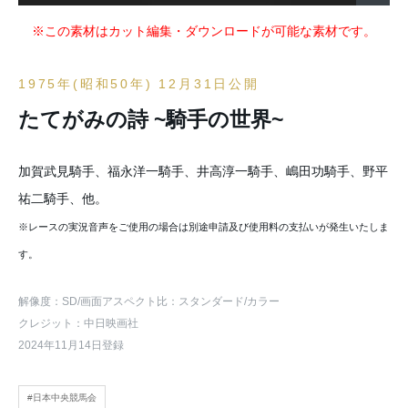
※この素材はカット編集・ダウンロードが可能な素材です。
1975年(昭和50年) 12月31日公開
たてがみの詩 ~騎手の世界~
加賀武見騎手、福永洋一騎手、井高淳一騎手、嶋田功騎手、野平
祐二騎手、他。
※レースの実況音声をご使用の場合は別途申請及び使用料の支払いが発生いたしま
す。
解像度：SD
/画面アスペクト比：スタンダード
/カラー
クレジット：中日映画社
2024年11月14日登録
#日本中央競馬会