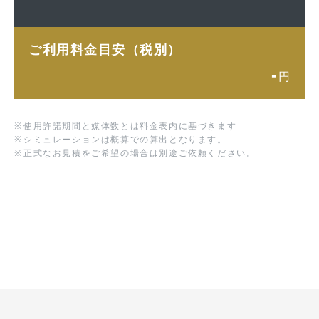
ご利用料金目安（税別）
-
円
※
使用許諾期間と媒体数とは料金表内に基づきます
※
シミュレーションは概算での算出となります。
※
正式なお見積をご希望の場合は別途ご依頼ください。