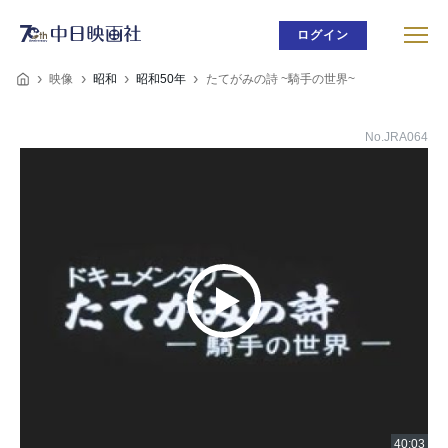
ログイン
映像
昭和
昭和50年
たてがみの詩 ~騎手の世界~
No.JRA064