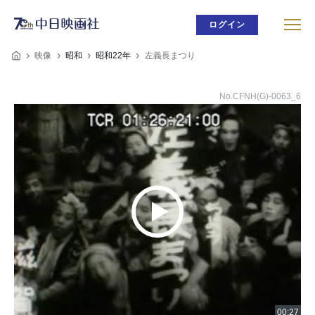
ログイン
映像
昭和
昭和22年
左義長まつり
No.CFNH(G)-0063_6