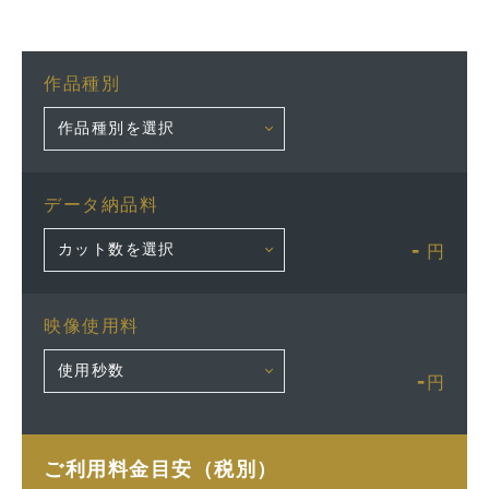
作品種別
データ納品料
-
円
映像使用料
-
円
ご利用料金目安（税別）