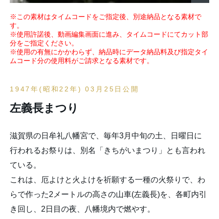
※この素材はタイムコードをご指定後、別途納品となる素材で
す。
※使用許諾後、動画編集画面に進み、タイムコードにてカット部
分をご指定ください。
※使用の有無にかかわらず、納品時にデータ納品料及び指定タイ
ムコード分の使用料がご請求となる素材です。
1947年(昭和22年) 03月25日公開
左義長まつり
滋賀県の日牟礼八幡宮で、毎年3月中旬の土、日曜日に
行われるお祭りは、別名「きちがいまつり」とも言われ
ている。
これは、厄よけと火よけを祈願する一種の火祭りで、わ
らで作った2メートルの高さの山車(左義長)を、各町内引
き回し、2日目の夜、八幡境内で燃やす。