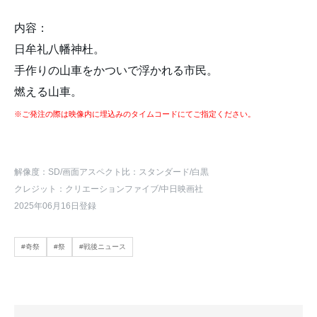
内容：
日牟礼八幡神杜。
手作りの山車をかついで浮かれる市民。
燃える山車。
※ご発注の際は映像内に埋込みのタイムコードにてご指定ください。
解像度：SD
/画面アスペクト比：スタンダード
/白黒
クレジット：クリエーションファイブ/中日映画社
2025年06月16日登録
#奇祭
#祭
#戦後ニュース