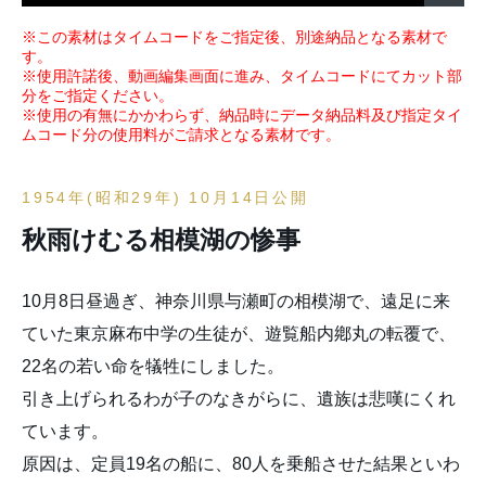
※この素材はタイムコードをご指定後、別途納品となる素材で
す。
※使用許諾後、動画編集画面に進み、タイムコードにてカット部
分をご指定ください。
※使用の有無にかかわらず、納品時にデータ納品料及び指定タイ
ムコード分の使用料がご請求となる素材です。
1954年(昭和29年) 10月14日公開
秋雨けむる相模湖の惨事
10月8日昼過ぎ、神奈川県与瀬町の相模湖で、遠足に来
ていた東京麻布中学の生徒が、遊覧船内鄕丸の転覆で、
22名の若い命を犠牲にしました。
引き上げられるわが子のなきがらに、遺族は悲嘆にくれ
ています。
原因は、定員19名の船に、80人を乗船させた結果といわ