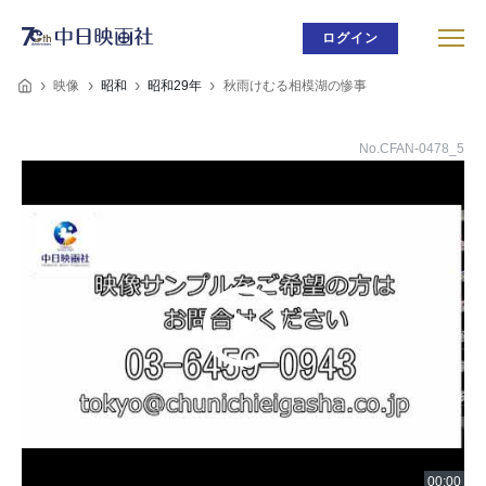
ログイン
映像
昭和
昭和29年
秋雨けむる相模湖の惨事
No.CFAN-0478_5