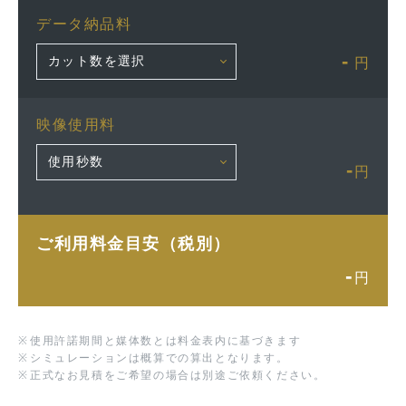
データ納品料
-
円
映像使用料
-
円
ご利用料金目安（税別）
-
円
※
使用許諾期間と媒体数とは料金表内に基づきます
※
シミュレーションは概算での算出となります。
※
正式なお見積をご希望の場合は別途ご依頼ください。