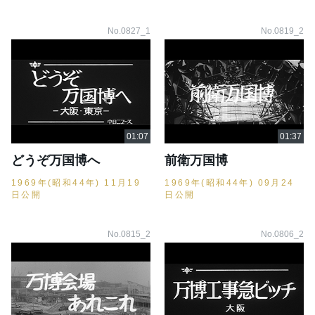
No.0827_1
No.0819_2
どうぞ万国博へ
前衛万国博
1969年(昭和44年) 11月19
1969年(昭和44年) 09月24
日公開
日公開
No.0815_2
No.0806_2