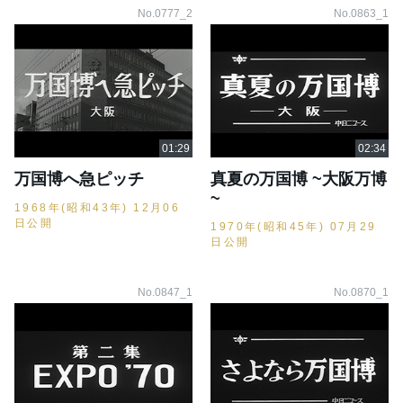
No.0777_2
No.0863_1
万国博へ急ピッチ
真夏の万国博 ~大阪万博
~
1968年(昭和43年) 12月06
日公開
1970年(昭和45年) 07月29
日公開
No.0847_1
No.0870_1