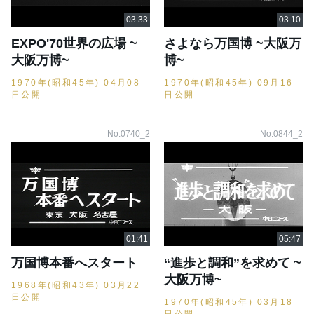
EXPO'70世界の広場 ~
さよなら万国博 ~大阪万
大阪万博~
博~
1970年(昭和45年) 04月08
1970年(昭和45年) 09月16
日公開
日公開
No.0740_2
No.0844_2
万国博本番へスタート
“進歩と調和”を求めて ~
大阪万博~
1968年(昭和43年) 03月22
日公開
1970年(昭和45年) 03月18
日公開