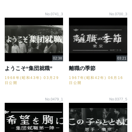
No.0741_3
No.0700_3
ようこそ“集団就職”
離職の季節
1968年(昭和43年) 03月29
1967年(昭和42年) 06月16
日公開
日公開
No.0479_1
No.0377_5