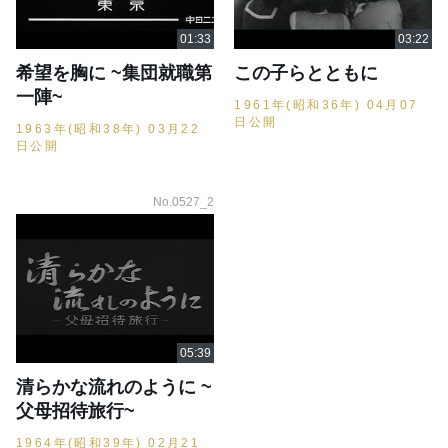
希望を胸に ~集団就職第
この子らとともに
一陣~
1961年(昭和36年) 04月07
日公開
1963年(昭和38年) 03月22
日公開
No.0527_2
清らかな流れのように ~
父母招待旅行~
1964年(昭和39年) 02月21