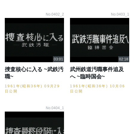
No.0402_2
No.0403_1
捜査核心に入る ~武鉄汚
武州鉄道汚職事件追及
職~
へ ~臨時国会~
1961年(昭和36年) 09月29
1961年(昭和36年) 10月06
日公開
日公開
No.0404_1