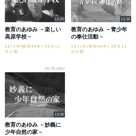
教育のあゆみ －楽しい
教育のあゆみ －青少年
高原学校－
の奉仕活動－
1971年(昭和46年) 06月11
1971年(昭和46年) 06月11
日公開
日公開
No.TE-0002
教育のあゆみ －妙義に
少年自然の家－