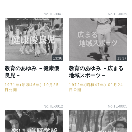
No.TE-0041
No.TE-0039
教育のあゆみ －健康優
教育のあゆみ －広まる
良児－
地域スポーツ－
1971年(昭和46年) 10月25
1972年(昭和47年) 01月24
日公開
日公開
No.TE-0012
No.TE-0005