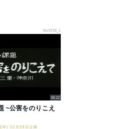
No.0728_1
題 ~公害をのりこえ
42年) 12月29日公開