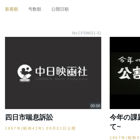
新着順
号数順
公開日順
No.CFSW021-31
四日市喘息訴訟
今年の課
て~
1967年(昭和42年) 09月01日公開
1967年(昭和