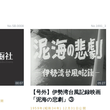
No.SB-0008
No.1691_3
【号外】伊勢湾台風記録映画
「泥海の悲劇」③
公開
1959年(昭和34年) 12月31日公開