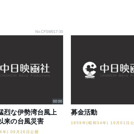
No.CFSW017-30
猛烈な伊勢湾台風上
募金活動
以来の台風災害
1959年(昭和34年) 10月01日
34年) 09月26日公開