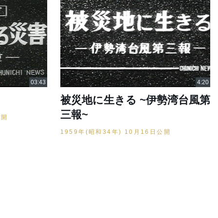
被災地に生きる ~伊勢湾台風第
三報~
公開
1959年(昭和34年) 10月16日公開