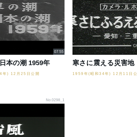
日本の潮 1959年
寒さに震える災害地
34年) 12月25日公開
1959年(昭和34年) 12月11日
No.0298_1