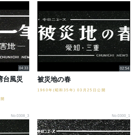
湾台風災
被災地の春
1960年(昭和35年) 03月25日公開
公開
No.0308_3
No.0300_1