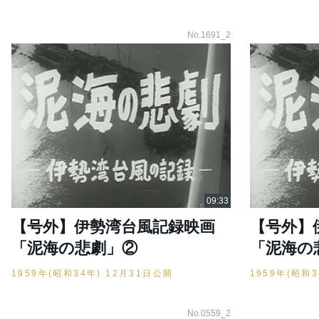
No.1691_2
【号外】伊勢湾台風記録映画
【号外】
「泥海の悲劇」②
「泥海の
1959年(昭和34年) 12月31日公開
1959年(昭和
No.0559_2