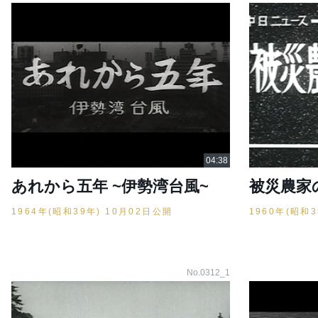
あれから五年 ~伊勢湾台風~
被災農家
1964年(昭和39年) 10月02日公開
1960年(昭和
No.0312_1