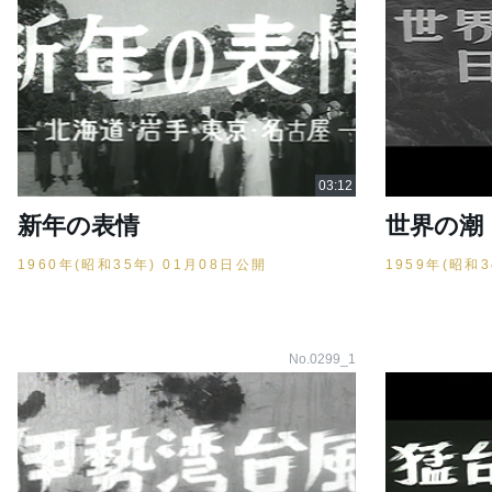
新年の表情
世界の潮 
1960年(昭和35年) 01月08日公開
1959年(昭和
No.0299_1