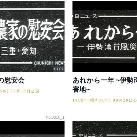
の慰安会
あれから一年 ~伊勢
害地~
35年) 12月16日公開
1960年(昭和35年) 09月28日
No.0310_1