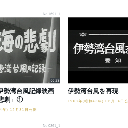
No.1691_1
伊勢湾台風記録映画
伊勢湾台風を再現
悲劇」①
1968年(昭和43年) 06月14日
34年) 12月31日公開
No.0361_1