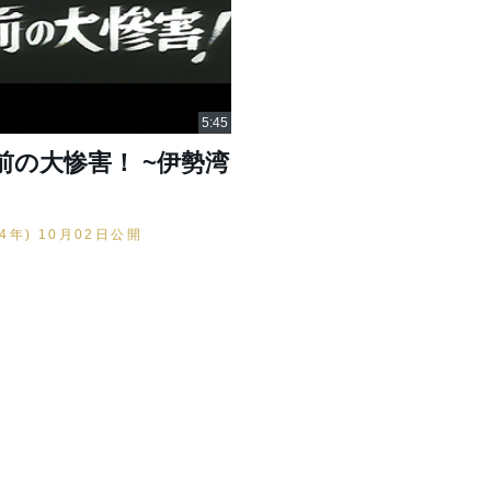
前の大惨害！ ~伊勢湾
34年) 10月02日公開