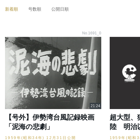
新着順
号数順
公開日順
No.1691_0
【号外】伊勢湾台風記録映画
超大型、
「泥海の悲劇」
陸 明治
1959年(昭和34年) 12月31日公開
1959年(昭和