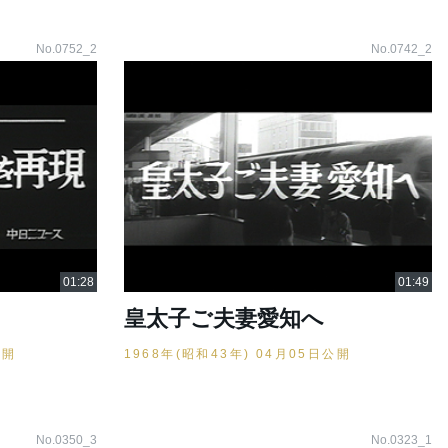
No.0752_2
No.0742_2
皇太子ご夫妻愛知へ
公開
1968年(昭和43年) 04月05日公開
No.0350_3
No.0323_1