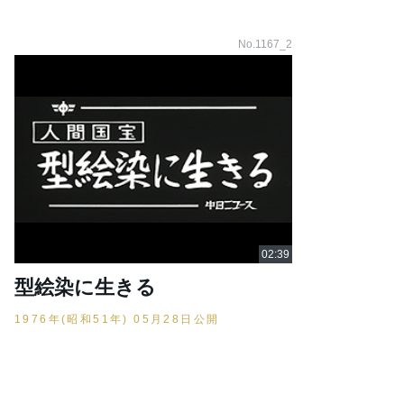
No.1167_2
型絵染に生きる
1976年(昭和51年) 05月28日公開