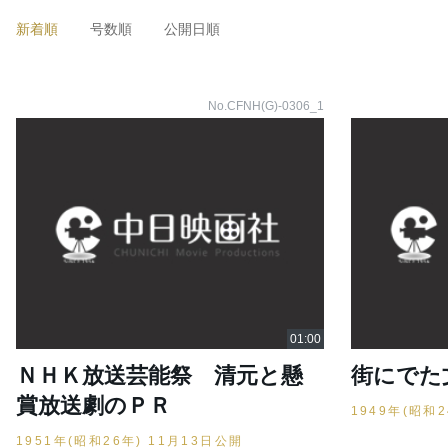
新着順
号数順
公開日順
No.CFNH(G)-0306_1
ＮＨＫ放送芸能祭 清元と懸
街にでた
賞放送劇のＰＲ
1949年(昭和
1951年(昭和26年) 11月13日公開