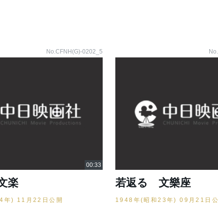
No.CFNH(G)-0202_5
No
文楽
若返る 文樂座
24年) 11月22日公開
1948年(昭和23年) 09月21日