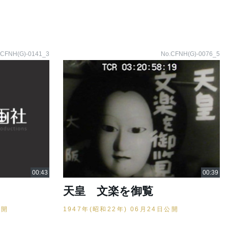
.CFNH(G)-0141_3
No.CFNH(G)-0076_5
天皇 文楽を御覧
公開
1947年(昭和22年) 06月24日公開