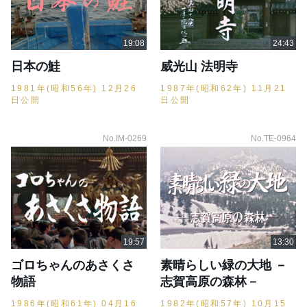
日本の鮭
威光山 法明寺
1981年(昭和56年) 12月26
1987年(昭和62年) 11月21
日公開
日公開
No.IM-0269
No.TE-0964
ゴロちゃんのあさくさ
素晴らしい緑の大地 －
物語
志賀高原の森林－
1986年(昭和61年) 04月16
1982年(昭和57年) 10月15