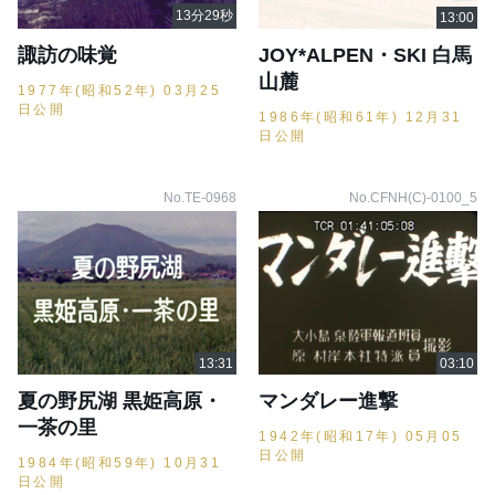
諏訪の味覚
JOY*ALPEN・SKI 白馬
山麓
1977年(昭和52年) 03月25
日公開
1986年(昭和61年) 12月31
日公開
No.TE-0968
No.CFNH(C)-0100_5
夏の野尻湖 黒姫高原・
マンダレー進撃
一茶の里
1942年(昭和17年) 05月05
日公開
1984年(昭和59年) 10月31
日公開