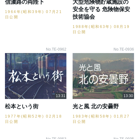
信濃路の両陛下
大型危険物貯蔵施設の
安全を守る 危険物保安
1964年(昭和39年) 07月21
技術協会
日公開
1988年(昭和63年) 08月19
日公開
No.TE-0962
No.TE-0936
松本という街
光と風 北の安曇野
1977年(昭和52年) 02月18
1983年(昭和58年) 01月27
日公開
日公開