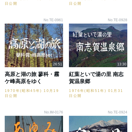
日公開
日公開
No.TE-0961
No.TE-0928
高原と湖の旅 蓼科・霧
紅葉といで湯の里 南志
ケ峰高原をゆく
賀温泉郷
1970年(昭和45年) 10月19
1976年(昭和51年) 01月31
日公開
日公開
No.IM-0176
No.TE-0924