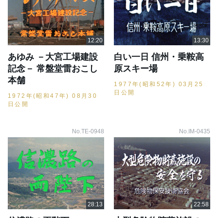
あゆみ －大宮工場建設
白い一日 信州・乗鞍高
記念－ 常盤堂雷おこし
原スキー場
本舗
1977年(昭和52年) 03月25
日公開
1972年(昭和47年) 08月30
日公開
No.TE-0948
No.IM-0435