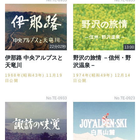
No.TE-0953
No.TE-0935
伊那路 中央アルプスと
野沢の旅情 －信州・野
天竜川
沢温泉－
1968年(昭和43年) 11月19
1974年(昭和49年) 12月14
日公開
日公開
No.TE-0933
No.TE-0923