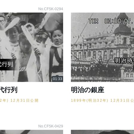
No.CFSK-0294
代行列
明治の銀座
32年) 12月31日公開
1899年(明治32年) 12月31日
No.CFSK-0429