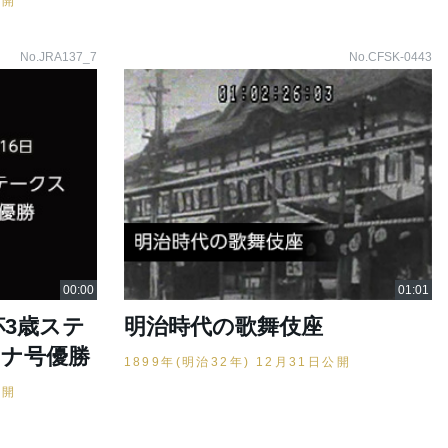
公開
No.JRA137_7
No.CFSK-0443
日杯3歳ステ
明治時代の歌舞伎座
イナ号優勝
1899年(明治32年) 12月31日公開
公開