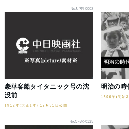
No.UPPI-0002
豪華客船タイタニック号の沈
明治の時
没前
1899年(明治
1912年(大正1年) 12月31日公開
No.CFSK-0125