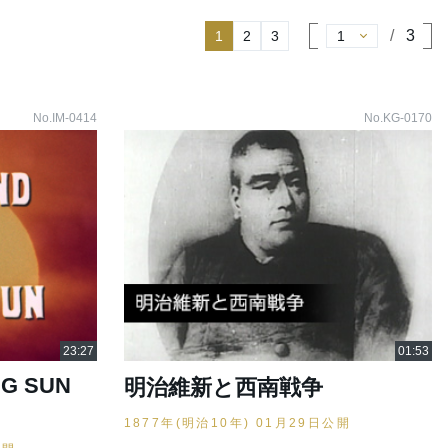
3
1
2
3
No.IM-0414
No.KG-0170
NG SUN
明治維新と西南戦争
1877年(明治10年) 01月29日公開