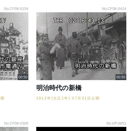
No.CFSK-0154
No.CFSK-0424
明治時代の新橋
公開
1912年(大正1年) 07月31日公開
No.CFSK-0306
No.UP-0051