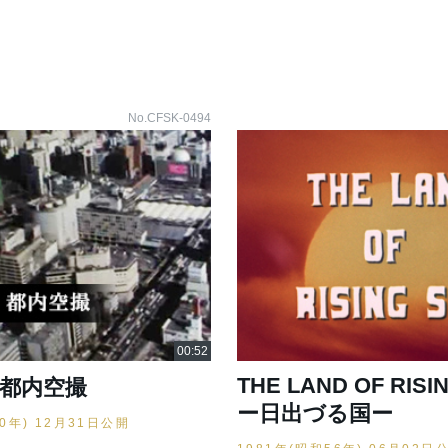
No.CFSK-0494
THE LAND OF RISI
 都内空撮
ー日出づる国ー
60年) 12月31日公開