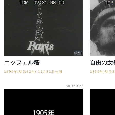
エッフェル塔
自由の女
1899年(明治32年) 12月31日公開
1899年(明治
No.UP-0052