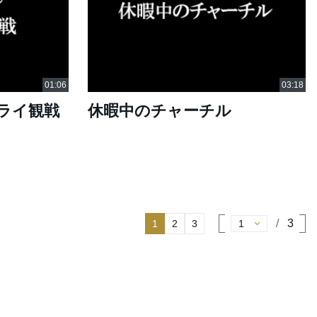
ライ観戦
休暇中のチャーチル
3
1
2
3