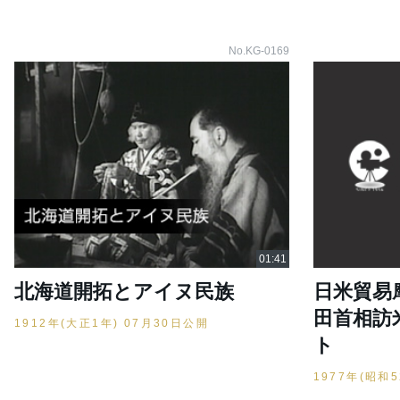
No.KG-0169
北海道開拓とアイヌ民族
日米貿易
田首相訪
1912年(大正1年) 07月30日公開
ト
1977年(昭和