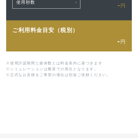
-
円
ご利用料金目安（税別）
-
円
※
使用許諾期間と媒体数とは料金表内に基づきます
※
シミュレーションは概算での算出となります。
※
正式なお見積をご希望の場合は別途ご依頼ください。