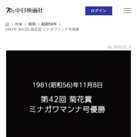
ログイン
映像
昭和
昭和56年
1981年 第42回 菊花賞 ミナガワマンナ号優勝
No.JRA122_5