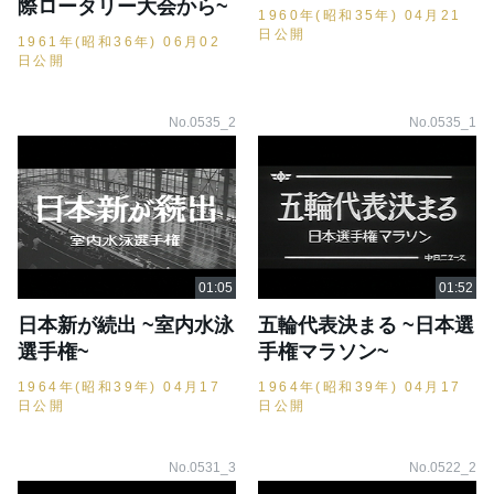
際ロータリー大会から~
1960年(昭和35年) 04月21
日公開
1961年(昭和36年) 06月02
日公開
No.0535_2
No.0535_1
日本新が続出 ~室内水泳
五輪代表決まる ~日本選
選手権~
手権マラソン~
1964年(昭和39年) 04月17
1964年(昭和39年) 04月17
日公開
日公開
No.0531_3
No.0522_2