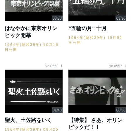
はなやかに東京オリン
”五輪の月” 十月
ピック開幕
1964年(昭和39年) 10月09
日公開
1964年(昭和39年) 10月16
日公開
No.0558_1
No.0557_1
聖火、土佐路をいく
【特集】 さあ、オリン
ピックだ！！
1964年(昭和39年) 09月25