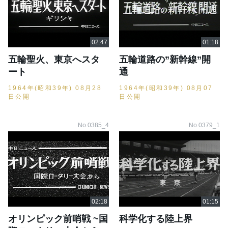
五輪聖火、東京へスタ
五輪道路の”新幹線”開
ート
通
1964年(昭和39年) 08月28
1964年(昭和39年) 08月07
日公開
日公開
No.0385_4
No.0379_1
オリンピック前哨戦 ~国
科学化する陸上界