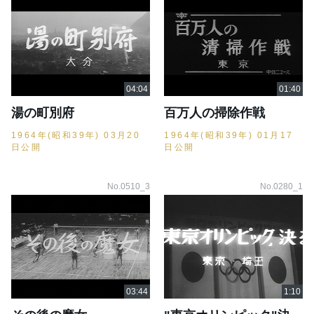
湯の町別府
百万人の掃除作戦
1964年(昭和39年) 03月20
1964年(昭和39年) 01月17
日公開
日公開
No.0510_3
No.0280_1