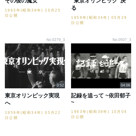
その後の魔女
"東京オリンピック"決
る
1963年(昭和38年) 10月25
日公開
1959年(昭和34年) 05月29
日公開
No.0279_3
No.0507_3
東京オリンピック実現
記録を追って ~依田郁子
~
へ
1963年(昭和38年) 10月04
1959年(昭和34年) 05月22
日公開
日公開