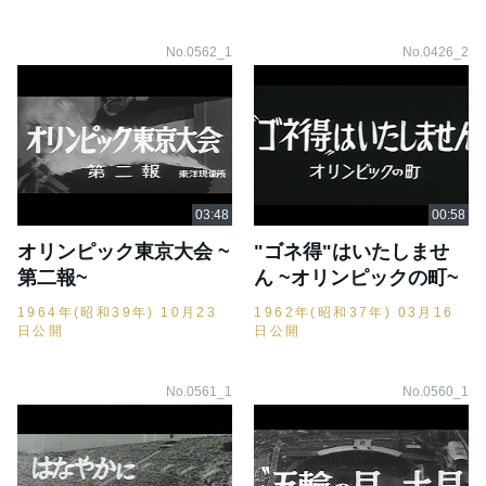
No.0562_1
No.0426_2
オリンピック東京大会 ~
"ゴネ得"はいたしませ
第二報~
ん ~オリンピックの町~
1964年(昭和39年) 10月23
1962年(昭和37年) 03月16
日公開
日公開
No.0561_1
No.0560_1