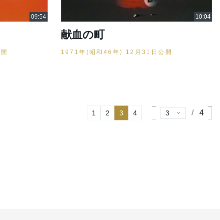
献血の町
公開
1971年(昭和46年) 12月31日公開
4
1
2
3
4