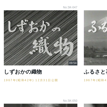
No.SK-047
しずおかの織物
ふるさと
1967年(昭和42年) 12月31日公開
1967年(昭和
No.SK-050