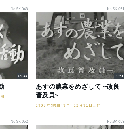
No.SK-048
No.SK-051
動
あすの農業をめざして ~改良
普及員~
公開
1968年(昭和43年) 12月31日公開
No.SK-052
No.SK-053