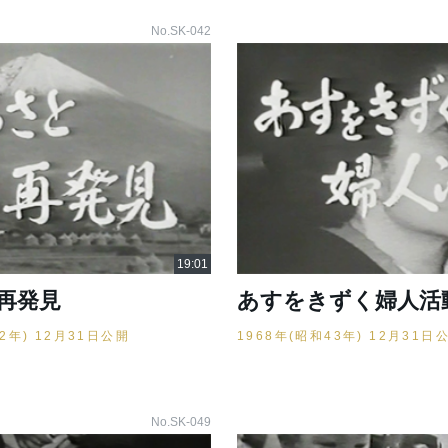
No.SK-042
再発見
あすをきずく婦人活
42年) 12月31日公開
1968年(昭和43年) 12月31日
No.SK-049