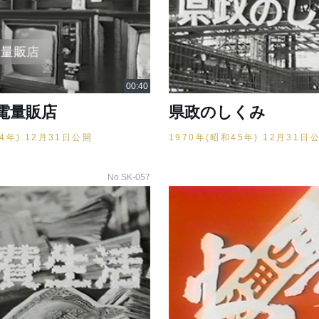
電量販店
県政のしくみ
44年) 12月31日公開
1970年(昭和45年) 12月31日
No.SK-057