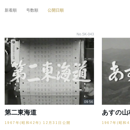
新着順
号数順
公開日順
No.SK-043
第二東海道
あすの山
1967年(昭和42年) 12月31日公開
1967年(昭和