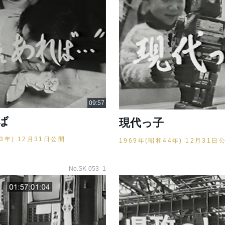
ば
現代っ子
43年) 12月31日公開
1969年(昭和44年) 12月31日
No.SK-053_1