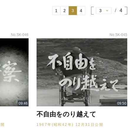
4
1
2
3
4
No.SK-046
No.SK-045
不自由をのり越えて
公開
1967年(昭和42年) 12月31日公開