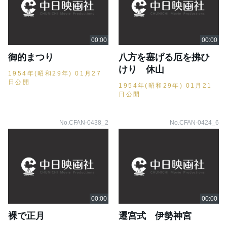
御的まつり
八方を塞げる厄を拂ひ
けり 休山
1954年(昭和29年) 01月27
日公開
1954年(昭和29年) 01月21
日公開
No.CFAN-0438_2
No.CFAN-0424_6
裸で正月
遷宮式 伊勢神宮