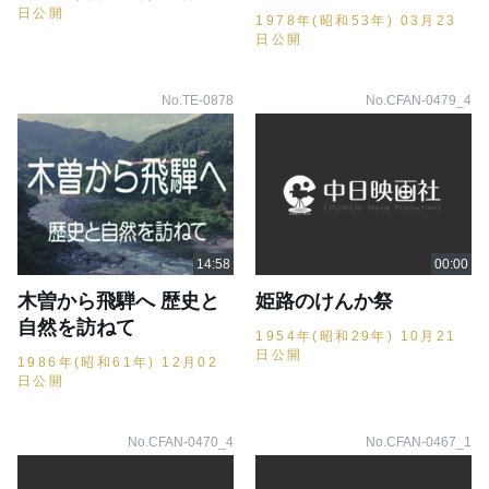
日公開
1978年(昭和53年) 03月23
日公開
No.TE-0878
No.CFAN-0479_4
木曽から飛騨へ 歴史と
姫路のけんか祭
自然を訪ねて
1954年(昭和29年) 10月21
日公開
1986年(昭和61年) 12月02
日公開
No.CFAN-0470_4
No.CFAN-0467_1