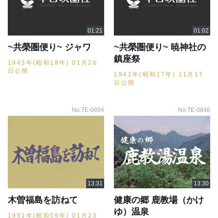
~共榮圏便り~ ジャワ
~共榮圏便り~ 暁神社の
鎮座祭
1943年(昭和18年) 01月26
日公開
1942年(昭和17年) 11月17
日公開
No.TE-0894
No.TE-0848
木曽福島を訪ねて
健康の郷 鹿教場（かけ
ゆ）温泉
1981年(昭和56年) 01月23