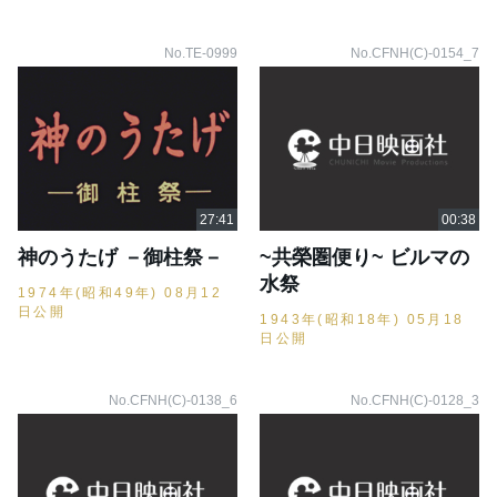
No.TE-0999
No.CFNH(C)-0154_7
神のうたげ －御柱祭－
~共榮圏便り~ ビルマの
水祭
1974年(昭和49年) 08月12
日公開
1943年(昭和18年) 05月18
日公開
No.CFNH(C)-0138_6
No.CFNH(C)-0128_3