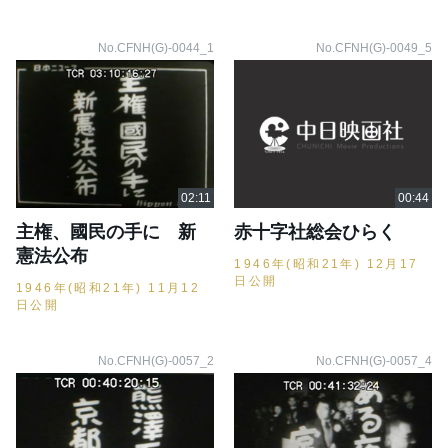
No.CFNH(G)-0044_1
No.CFNH(G)-0049_5
主権、國民の手に 新
赤十字社総会ひらく
憲法公布
1946年(昭和21年) 12月17
日公開
1946年(昭和21年) 11月12
日公開
No.CFNH(G)-0057_2
No.CFNH(G)-0057_4