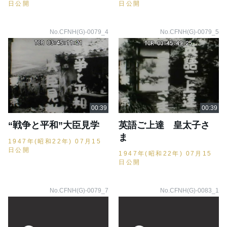
日公開
日公開
No.CFNH(G)-0079_4
No.CFNH(G)-0079_5
“戦争と平和”大臣見学
英語ご上達 皇太子さ
ま
1947年(昭和22年) 07月15
日公開
1947年(昭和22年) 07月15
日公開
No.CFNH(G)-0079_7
No.CFNH(G)-0083_1