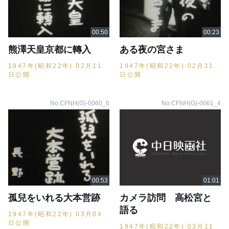
熊澤天皇京都に轉入
ある夜の宮さま
1947年(昭和22年) 02月11
1947年(昭和22年) 02月11
日公開
日公開
No.CFNH(G)-0060_6
No.CFNH(G)-0061_4
孤兒をいれる大本営跡
カメラ訪問 高松宮と
語る
1947年(昭和22年) 03月04
日公開
1947年(昭和22年) 03月11