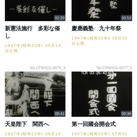
新憲法施行 多彩な催
慶應義塾 九十年祭
し
1947年(昭和22年) 06月03
日公開
1947年(昭和22年) 05月13
日公開
No.CFNH(G)-0074_3
No.CFNH(G)-0077_2
天皇陛下 関西へ
第一回國会開会式
1947年(昭和22年) 06月10
1947年(昭和22年) 07月01