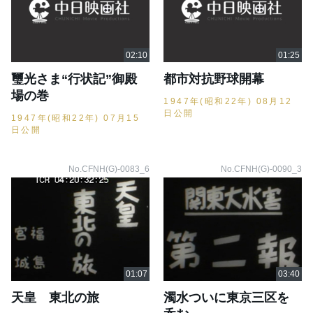
璽光さま“行状記”御殿
都市対抗野球開幕
場の巻
1947年(昭和22年) 08月12
日公開
1947年(昭和22年) 07月15
日公開
No.CFNH(G)-0083_6
No.CFNH(G)-0090_3
天皇 東北の旅
濁水ついに東京三区を