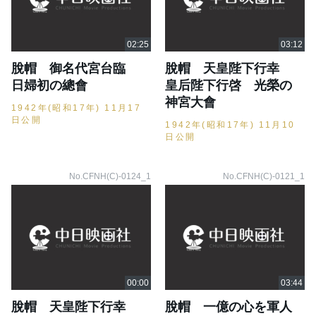
脫帽 御名代宮台臨
脫帽 天皇陛下行幸
日婦初の總會
皇后陛下行啓 光榮の
神宮大會
1942年(昭和17年) 11月17
日公開
1942年(昭和17年) 11月10
日公開
No.CFNH(C)-0124_1
No.CFNH(C)-0121_1
脫帽 天皇陛下行幸
脫帽 一億の心を軍人