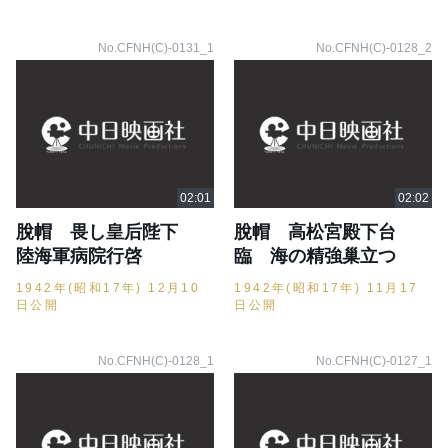
No.CFNH(C)-0131_1
No.CFNH(C)-0128_2
脫帽 畏し皇后陛下
脫帽 高松宮殿下台
陸海軍病院行啓
臨 海の精強巢立つ
1942年(昭和17年) 12月10
1942年(昭和17年) 11月17
日公開
日公開
No.CFNH(C)-0128_1
No.CFNH(C)-0127_1