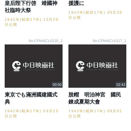
皇后陛下行啓 靖國神
援護に
社臨時大祭
1942年(昭和17年) 09月29
日公開
1942年(昭和17年) 10月20
日公開
No.CFNH(C)-0120_2
No.CFNH(C)-0117_1
東京でも滿洲國建國式
脫帽 明治神宮 國民
典
錬成夏期大會
1942年(昭和17年) 09月23
1942年(昭和17年) 09月01
日公開
日公開