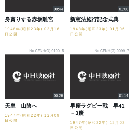
身賣りする赤坂離宮
新憲法施行記念式典
1948年(昭和23年) 03月16
1948年(昭和23年) 01月06
日公開
日公開
No.CFNH(G)-0100_5
No.CFNH(G)-0099_7
天皇 山陰へ
早慶ラグビー戰 早41
－3慶
1947年(昭和22年) 12月09
日公開
1947年(昭和22年) 12月02
日公開