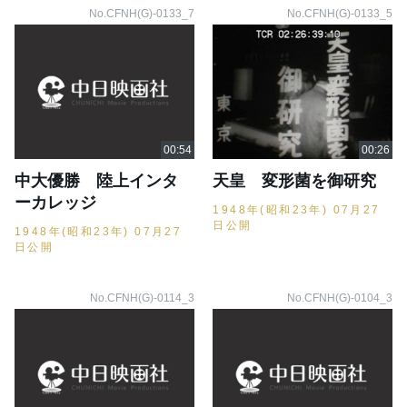
No.CFNH(G)-0133_7
No.CFNH(G)-0133_5
中大優勝 陸上インタ
天皇 変形菌を御研究
ーカレッジ
1948年(昭和23年) 07月27
日公開
1948年(昭和23年) 07月27
日公開
No.CFNH(G)-0114_3
No.CFNH(G)-0104_3