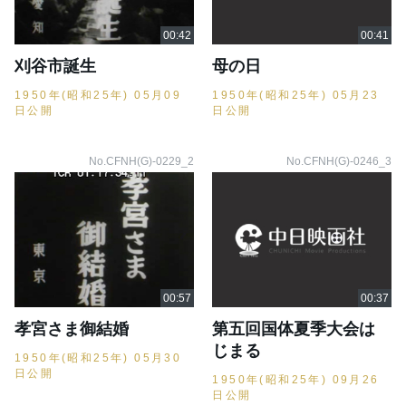
刈谷市誕生
母の日
1950年(昭和25年) 05月09
1950年(昭和25年) 05月23
日公開
日公開
No.CFNH(G)-0229_2
No.CFNH(G)-0246_3
孝宮さま御結婚
第五回国体夏季大会は
じまる
1950年(昭和25年) 05月30
日公開
1950年(昭和25年) 09月26
日公開