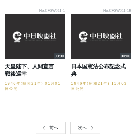
No.CFSW011-1
No.CFSW011-19
天皇陛下、人間宣言
日本国憲法公布記念式
戦後巡幸
典
1946年(昭和21年) 01月01
1946年(昭和21年) 11月03
日公開
日公開
前へ
次へ