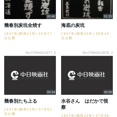
幾春別炭坑全焼す
海底の炭坑
1947年(昭和22年) 05月27
1947年(昭和22年) 06月24
日公開
日公開
No.CFNH(G)-0077_6
No.CFNH(G)-0078_3
幾春別たち上る
水谷さん はだかで視
察
1947年(昭和22年) 07月01
日公開
1947年(昭和22年) 07月08