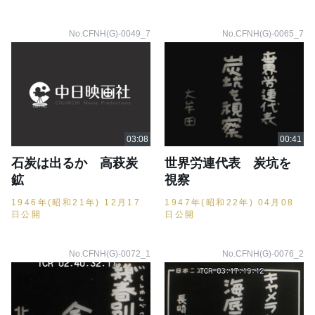
No.CFNH(G)-0049_7
No.CFNH(G)-0065_7
石炭は出るか 高萩炭
世界労連代表 炭坑を
鉱
視察
1946年(昭和21年) 12月17
1947年(昭和22年) 04月08
日公開
日公開
No.CFNH(G)-0072_1
No.CFNH(G)-0076_2