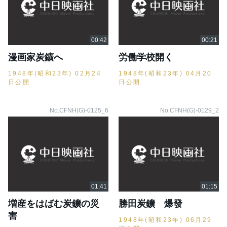
漫画家炭鑛へ
労働学校開く
1948年(昭和23年) 02月24
1948年(昭和23年) 04月20
日公開
日公開
No.CFNH(G)-0125_6
No.CFNH(G)-0129_2
増産をはばむ炭鑛の災
勝田炭鑛 爆發
害
1948年(昭和23年) 06月29