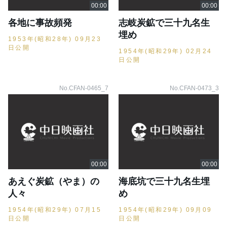
各地に事故頻発
志岐炭鉱で三十九名生
埋め
1953年(昭和28年) 09月23
日公開
1954年(昭和29年) 02月24
日公開
No.CFAN-0465_7
No.CFAN-0473_3
あえぐ炭鉱（やま）の
海底坑で三十九名生埋
人々
め
1954年(昭和29年) 07月15
1954年(昭和29年) 09月09
日公開
日公開