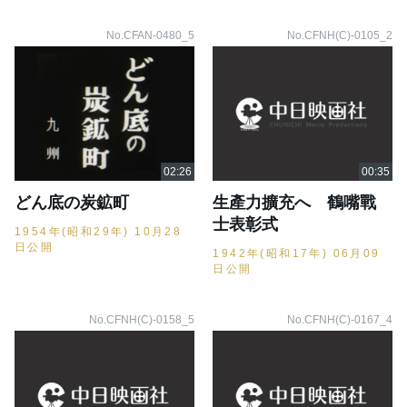
No.CFAN-0480_5
No.CFNH(C)-0105_2
どん底の炭鉱町
生產力擴充へ 鶴嘴戰
士表彰式
1954年(昭和29年) 10月28
日公開
1942年(昭和17年) 06月09
日公開
No.CFNH(C)-0158_5
No.CFNH(C)-0167_4