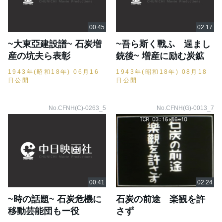
~大東亞建設譜~ 石炭増
~吾ら斯く戰ふ 逞󠄁まし
産の坑夫ら表彰
銃後~ 増産に励む炭鉱
1943年(昭和18年) 06月16
1943年(昭和18年) 08月18
日公開
日公開
No.CFNH(C)-0263_5
No.CFNH(G)-0013_7
~時の話題~ 石炭危機に
石炭の前途 楽観を許
移動芸能団もー役
さず