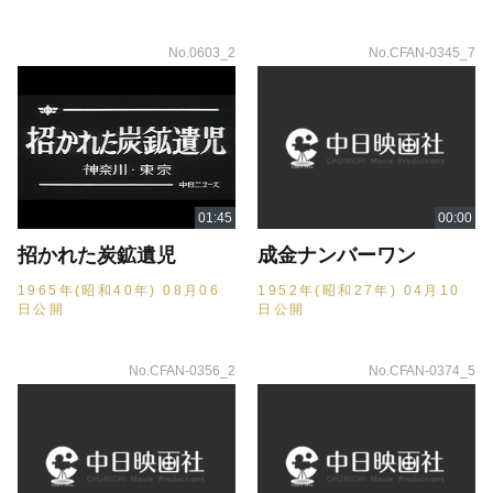
No.0603_2
No.CFAN-0345_7
招かれた炭鉱遺児
成金ナンバーワン
1965年(昭和40年) 08月06
1952年(昭和27年) 04月10
日公開
日公開
No.CFAN-0356_2
No.CFAN-0374_5