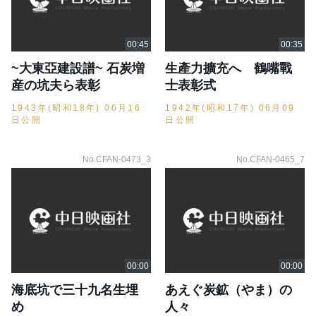
~大東亞建設譜~ 石炭増
生產力擴充へ 鶴嘴戰
産の坑夫ら表彰
士表彰式
1943年(昭和18年) 06月16
1942年(昭和17年) 06月09
日公開
日公開
No.CFAN-0473_3
No.CFAN-0465_7
海底坑で三十九名生埋
あえぐ炭鉱（やま）の
め
人々