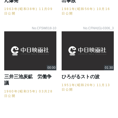
ん爆発
出事故
1963年(昭和38年) 11月09
1981年(昭和56年) 10月16
日公開
日公開
No.CFSW018-10
No.CFNH(G)-0306_3
三井三池炭鉱 労働争
ひろがるストの波
議
1951年(昭和26年) 11月13
日公開
1960年(昭和35年) 03月28
日公開