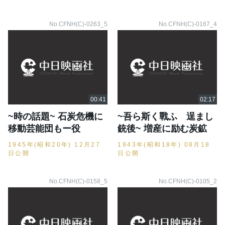
No.CFNH(C)-0263_5
No.CFNH(C)-0167_4
~時の話題~ 石炭危機に
~吾ら斯く戰ふ 逞󠄁まし
移動芸能団もー役
銃後~ 増産に励む炭鉱
1945年(昭和20年) 12月27
1943年(昭和18年) 08月18
日公開
日公開
No.CFNH(C)-0158_5
No.CFNH(C)-0105_2