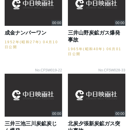
成金ナンバーワン
三井山野炭鉱ガス爆発
事故
1952年(昭和27年) 04月10
日公開
1965年(昭和40年) 06月01
日公開
No.CFSW019-22
No.CFSW028-33
三井三池三川炭鉱炭じ
北炭夕張新炭鉱ガス突