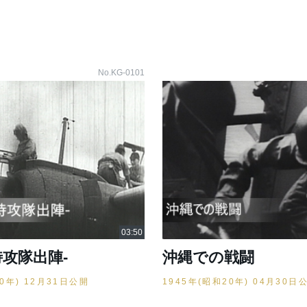
No.KG-0101
特攻隊出陣-
沖縄での戦闘
20年) 12月31日公開
1945年(昭和20年) 04月30日