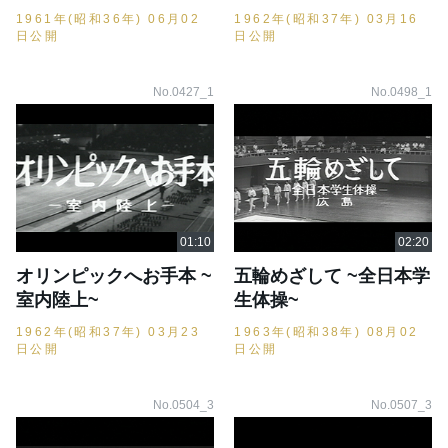
1961年(昭和36年) 06月02
1962年(昭和37年) 03月16
日公開
日公開
No.0427_1
No.0498_1
オリンピックへお手本 ~
五輪めざして ~全日本学
室内陸上~
生体操~
1962年(昭和37年) 03月23
1963年(昭和38年) 08月02
日公開
日公開
No.0504_3
No.0507_3