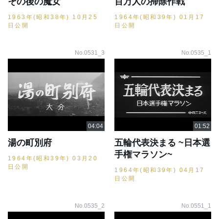
その後の魔女
百万人の掃除作戦
1963年(昭和38年) 10月25
1964年(昭和39年) 01月17
日公開
日公開
No.0531_3
No.0535_1
湯の町別府
五輪代表決まる ~日本選
手権マラソン~
1964年(昭和39年) 03月20
日公開
1964年(昭和39年) 04月17
日公開
No.0535_2
No.0551_1