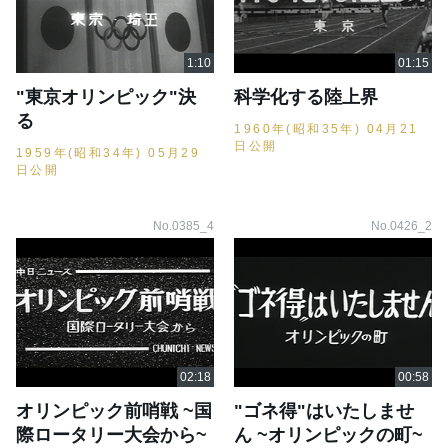
"東京オリンピック"決
科学化する陸上界
る
1960年(昭和35年) 04月21
日公開
1959年(昭和34年) 05月29
日公開
No.0385_4
No.0426_2
オリンピック前哨戦 ~国
"ゴネ得"はいたしませ
際ロータリー大会から~
ん ~オリンピックの町~