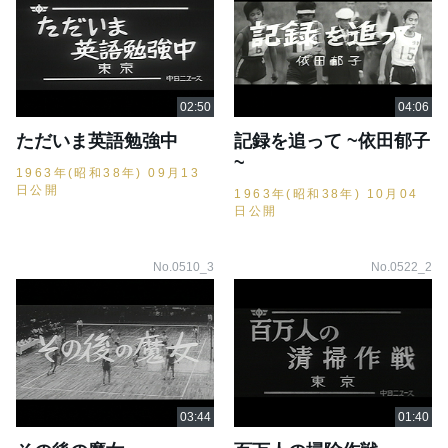
ただいま英語勉強中
記録を追って ~依田郁子
~
1963年(昭和38年) 09月13
日公開
1963年(昭和38年) 10月04
日公開
No.0510_3
No.0522_2