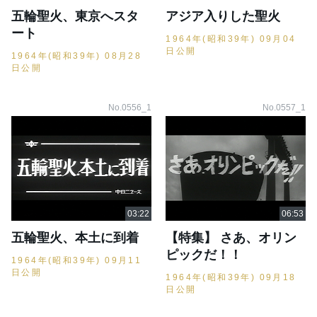
五輪聖火、東京へスタ
アジア入りした聖火
ート
1964年(昭和39年) 09月04
日公開
1964年(昭和39年) 08月28
日公開
No.0556_1
No.0557_1
五輪聖火、本土に到着
【特集】 さあ、オリン
ピックだ！！
1964年(昭和39年) 09月11
日公開
1964年(昭和39年) 09月18
日公開