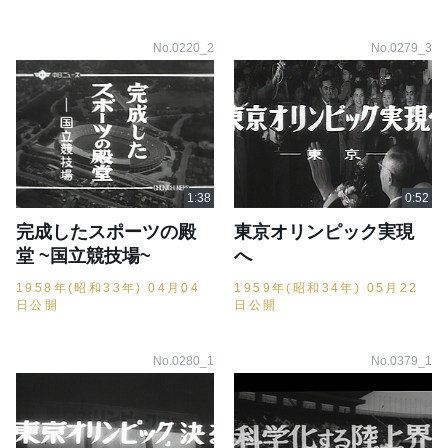
No.0220_2
No.0279_3
完成したスポーツの殿
東京オリンピック実現
堂 ~国立競技場~
へ
1958年(昭和33年) 04月04
1959年(昭和34年) 05月22
日公開
日公開
No.0280_1
No.0379_1