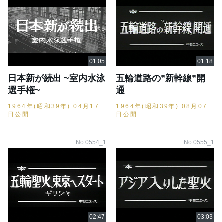
日本新が続出 ~室内水泳
五輪道路の”新幹線”開
選手権~
通
1964年(昭和39年) 04月17
1964年(昭和39年) 08月07
日公開
日公開
No.0554_1
No.0555_1