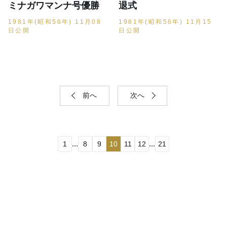
ミナガワマンナ号優勝
退式
1981年(昭和56年) 11月08
1981年(昭和56年) 11月15
日公開
日公開
前へ
次へ
...
...
1
8
9
10
11
12
21