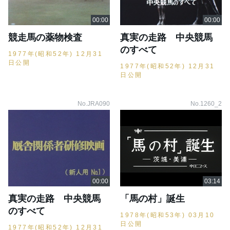
競走馬の薬物検査
真実の走路 中央競馬
のすべて
1977年(昭和52年) 12月31
日公開
1977年(昭和52年) 12月31
日公開
No.JRA090
No.1260_2
真実の走路 中央競馬
「馬の村」誕生
のすべて
1978年(昭和53年) 03月10
日公開
1977年(昭和52年) 12月31