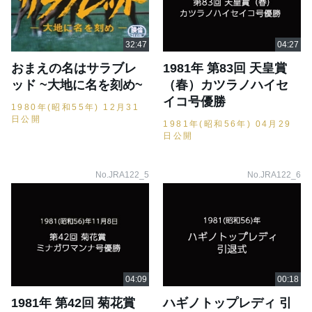
おまえの名はサラブレ
1981年 第83回 天皇賞
ッド ~大地に名を刻め~
（春）カツラノハイセ
イコ号優勝
1980年(昭和55年) 12月31
日公開
1981年(昭和56年) 04月29
日公開
No.JRA122_5
No.JRA122_6
1981年 第42回 菊花賞
ハギノトップレディ 引