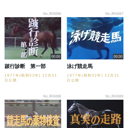
No.JRA086
No.JRA087
跛行診断 第一部
泳げ競走馬
1977年(昭和52年) 12月31
1977年(昭和52年) 12月31
日公開
日公開
No.JRA088
No.JRA089