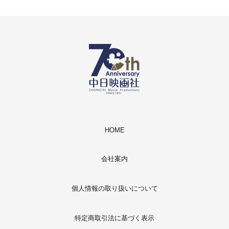
HOME
会社案内
個人情報の取り扱いについて
特定商取引法に基づく表示