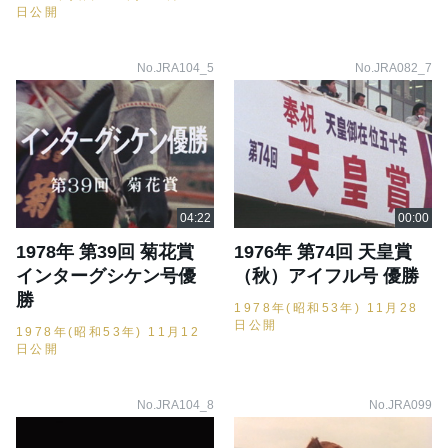
日公開
No.JRA104_5
No.JRA082_7
1978年 第39回 菊花賞
1976年 第74回 天皇賞
インターグシケン号優
（秋）アイフル号 優勝
勝
1978年(昭和53年) 11月28
日公開
1978年(昭和53年) 11月12
日公開
No.JRA104_8
No.JRA099