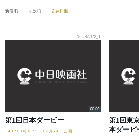
新着順
号数順
公開日順
No.JRA023_1
第1回日本ダービー
第1回東
本ダービ
1932年(昭和7年) 04月24日公開