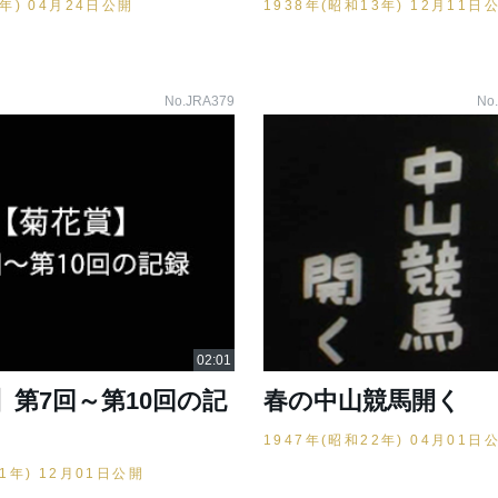
7年) 04月24日公開
1938年(昭和13年) 12月11日
No.JRA379
No
】第7回～第10回の記
春の中山競馬開く
1947年(昭和22年) 04月01日
21年) 12月01日公開