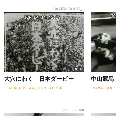
No.CFNH(G)-0179_1
大穴にわく 日本ダービー
中山競馬
1949年(昭和24年) 06月14日公開
1949年(昭和
No.CFSK-0188