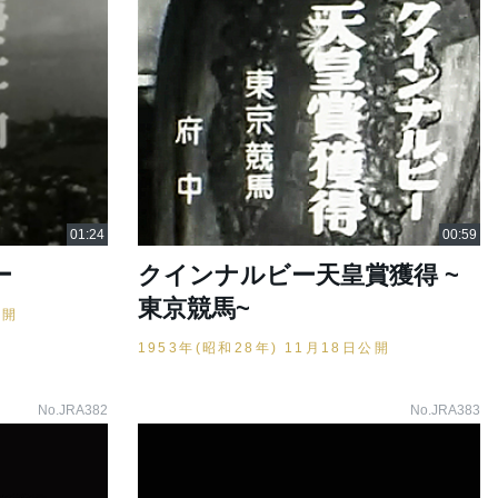
ー
クインナルビー天皇賞獲得 ~
東京競馬~
公開
1953年(昭和28年) 11月18日公開
No.JRA382
No.JRA383