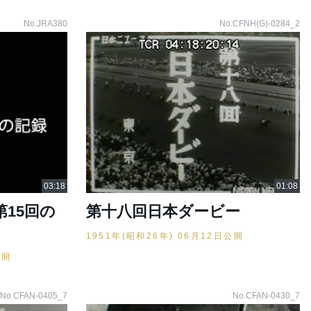
No.JRA380
No.CFNH(G)-0284_2
第15回の
第十八回日本ダービー
1951年(昭和26年) 06月12日公開
公開
No.CFAN-0405_7
No.CFAN-0430_7