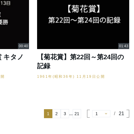
賞 キタノ
【菊花賞】第22回～第24回の
記録
公開
1961年(昭和36年) 11月19日公開
...
21
1
2
3
21