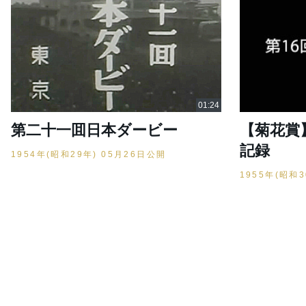
第二十一囬日本ダービー
【菊花賞】
記録
1954年(昭和29年) 05月26日公開
1955年(昭和