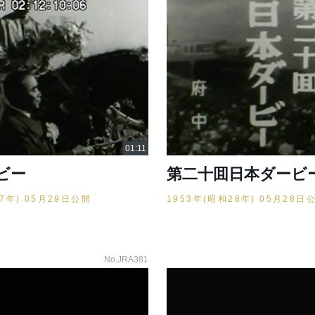
ビー
第二十囬日本ダービ
27年) 05月29日公開
1953年(昭和28年) 05月28日
No.JRA381