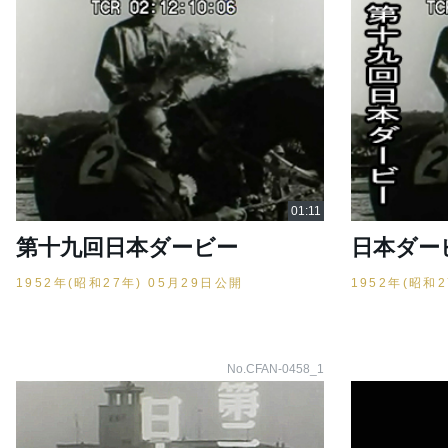
第十九回日本ダービー
日本ダー
1952年(昭和27年) 05月29日公開
1952年(昭和
No.CFAN-0458_1