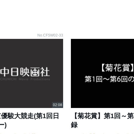
No.CFSW02-33
京優駿大競走(第1回日
【菊花賞】第1回～第
ー)
録