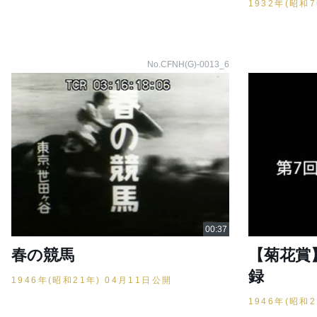
1932年(昭和
No.CFNH(G)-0013_6
春の競馬
【菊花賞
録
1946年(昭和21年) 04月11日公開
1946年(昭和