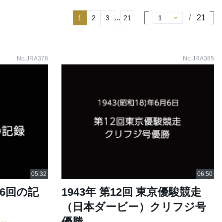
...
21
1
2
3
21
No.JRA378
No.JRA385
6回の記
1943年 第12回 東京優駿競走
（日本ダービー）クリフジ号
優勝