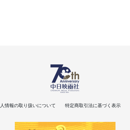
人情報の取り扱いについて
特定商取引法に基づく表示