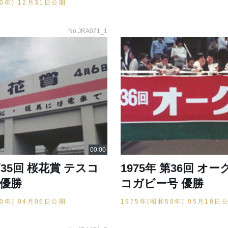
50年) 12月31日公開
No.JRA071_1
第35回 桜花賞 テスコ
1975年 第36回 オ
 優勝
コガビー号 優勝
50年) 04月06日公開
1975年(昭和50年) 05月18日