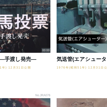
 ―手渡し発売―
気送管(エアシュータ
51年) 12月31日公開
1976年(昭和51年) 12月31日
No.JRA076