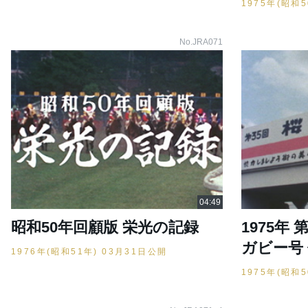
1975年(昭和
No.JRA071
昭和50年回顧版 栄光の記録
1975年 
ガビー号
1976年(昭和51年) 03月31日公開
1975年(昭和