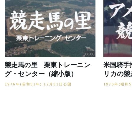
競走馬の里 栗東トレーニン
米国騎手
グ・センター（縮小版）
リカの競
1976年(昭和51年) 12月31日公開
1976年(昭和