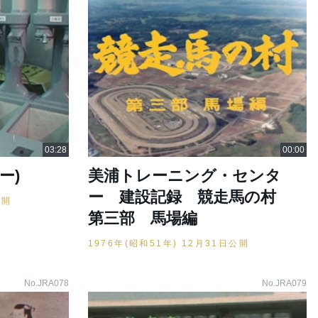
ー)
美浦トレーニング・センタ
ー 建設記録 競走馬の村
公開
第三部 馬場編
1976年(昭和51年) 12月31日公開
No.JRA078
No.JRA079