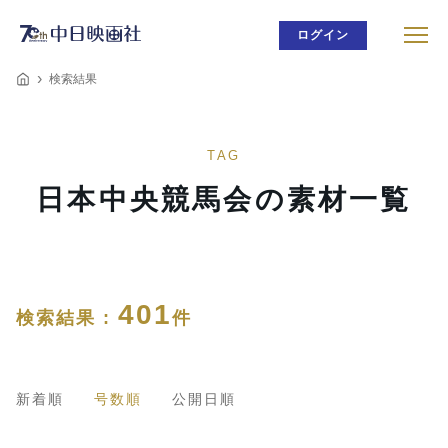
ログイン
検索結果
TAG
日本中央競馬会の素材一覧
401
検索結果 :
件
新着順
号数順
公開日順