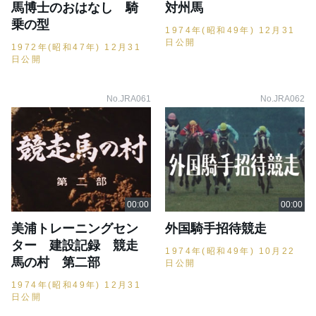
馬博士のおはなし 騎
対州馬
乗の型
1974年(昭和49年) 12月31
日公開
1972年(昭和47年) 12月31
日公開
No.JRA061
No.JRA062
美浦トレーニングセン
外国騎手招待競走
ター 建設記録 競走
1974年(昭和49年) 10月22
馬の村 第二部
日公開
1974年(昭和49年) 12月31
日公開