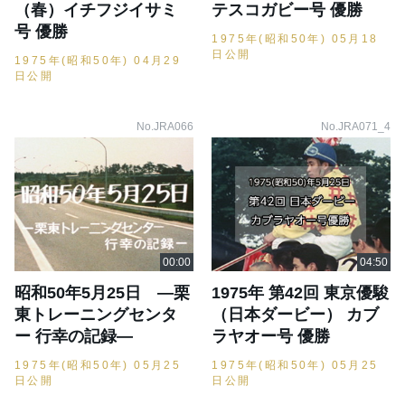
（春）イチフジイサミ
テスコガビー号 優勝
号 優勝
1975年(昭和50年) 05月18
日公開
1975年(昭和50年) 04月29
日公開
No.JRA066
No.JRA071_4
昭和50年5月25日 ―栗
1975年 第42回 東京優駿
東トレーニングセンタ
（日本ダービー） カブ
ー 行幸の記録―
ラヤオー号 優勝
1975年(昭和50年) 05月25
1975年(昭和50年) 05月25
日公開
日公開