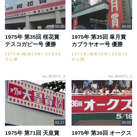
1975年 第35回 桜花賞
1975年 第35回 皐月賞
テスコガビー号 優勝
カブラヤオー号 優勝
1975年(昭和50年) 04月06
1975年(昭和50年) 04月13
日公開
日公開
No.JRA071_6
No.JRA071_2
1975年 第71回 天皇賞
1975年 第36回 オークス