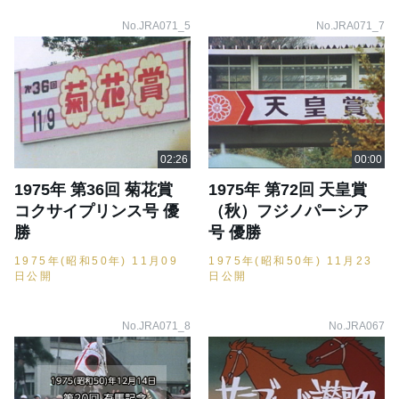
No.JRA071_5
No.JRA071_7
1975年 第36回 菊花賞
1975年 第72回 天皇賞
コクサイプリンス号 優
（秋）フジノパーシア
勝
号 優勝
1975年(昭和50年) 11月09
1975年(昭和50年) 11月23
日公開
日公開
No.JRA071_8
No.JRA067