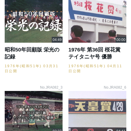
昭和50年回顧版 栄光の
1976年 第36回 桜花賞
記録
テイタニヤ号 優勝
1976年(昭和51年) 03月31
1976年(昭和51年) 04月11
日公開
日公開
No.JRA082_3
No.JRA082_6