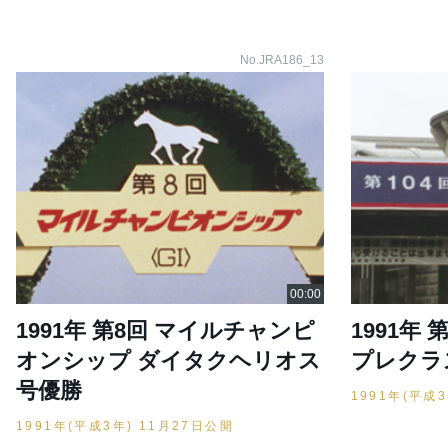
No.JRA186_13
1991年 第8回 マイルチャンピ
1991年
オンシップ ダイタクヘリオス
プレクラ
号優勝
1991年(平成
1991年(平成3年) 11月27日公開