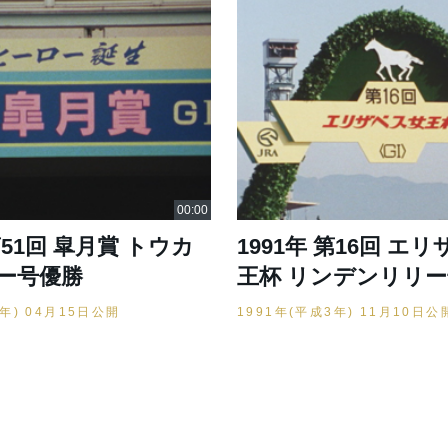
第51回 皐月賞 トウカ
1991年 第16回 エ
ー号優勝
王杯 リンデンリリ
3年) 04月15日公開
1991年(平成3年) 11月10日公