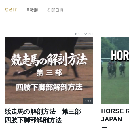
新着順
号数順
公開日順
No.JRA191
HORSE 
競走馬の解剖方法 第三部
JAPAN
四肢下脚部解剖方法
ー