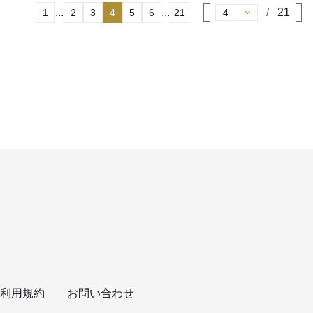
...
...
21
1
2
3
4
5
6
21
利用規約
お問い合わせ