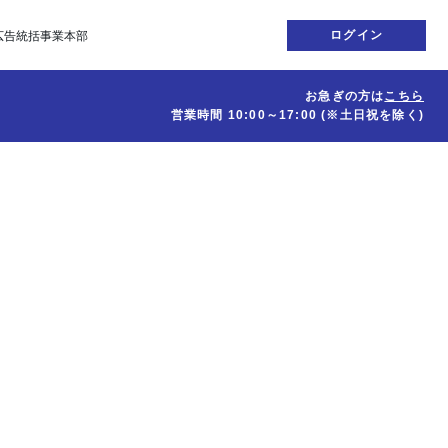
ログイン
広告統括事業本部
お急ぎの方は
こちら
営業時間
10:00～17:00
(※土日祝を除く)