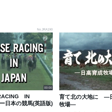
No.JRA190
RACING IN
育て北の大地に ―
 ー日本の競馬(英語版)
牧場―