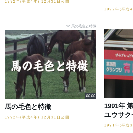
1992年(平成4年) 12月31日公開
1992年(平成
No.馬の毛色と特徴
1991年 
馬の毛色と特徴
ユウサク
1992年(平成4年) 12月31日公開
1991年(平成