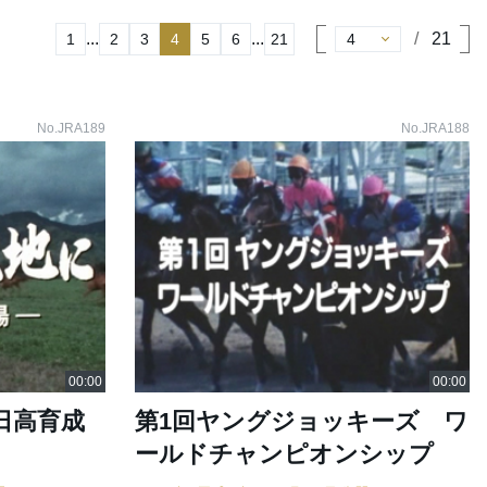
...
...
21
1
2
3
4
5
6
21
No.JRA189
No.JRA188
日高育成
第1回ヤングジョッキーズ ワ
ールドチャンピオンシップ