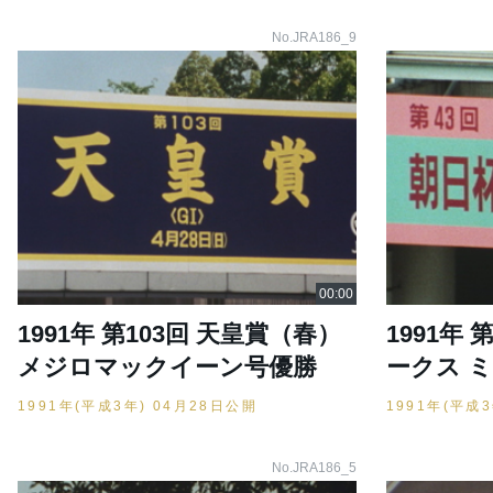
No.JRA186_9
1991年 第103回 天皇賞（春）
1991年
メジロマックイーン号優勝
ークス 
1991年(平成3年) 04月28日公開
1991年(平成
No.JRA186_5