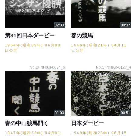
第31回日本ダービー
春の競馬
1964年(昭和39年) 06月03
1946年(昭和21年) 04月11
日公開
日公開
No.CFNH(G)-0064_6
No.CFNH(G)-0127_4
春の中山競馬開く
日本ダービー
1947年(昭和22年) 04月01
1948年(昭和23年) 06月15