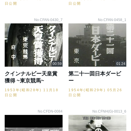
日公開
日公開
No.CFAN-0430_7
No.CFAN-0458_1
クインナルビー天皇賞
第二十一囬日本ダービ
獲得 ~東京競馬~
ー
1953年(昭和28年) 11月18
1954年(昭和29年) 05月26
日公開
日公開
No.CFDN-0084
No.CFNH(G)-0013_6