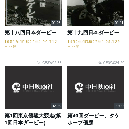
第十八回日本ダービー
第十九回日本ダービー
1951年(昭和26年) 06月12
1952年(昭和27年) 05月29
日公開
日公開
No.CFSW02-33
No.CFSW024-26
第1回東京優駿大競走(第
第40回ダービー、タケ
1回日本ダービー)
ホープ優勝