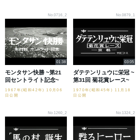
No.0716_2
No.0879_1
モンタサン快勝 ~第21
ダテテンリュウに栄冠 ~
回セントライト記念~
第31回 菊花賞レース~
1967年(昭和42年) 10月06
1970年(昭和45年) 11月18
日公開
日公開
No.1260_2
No.1324_2