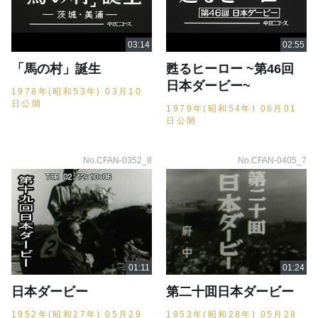
「馬の村」誕生
甦るヒーロー ~第46回
日本ダービー~
1978年(昭和53年) 03月10
日公開
1979年(昭和54年) 06月01
日公開
No.CFAN-0352_8
No.CFAN-0405_7
日本ダービー
第二十囬日本ダービー
1952年(昭和27年) 05月29
1953年(昭和28年) 05月28