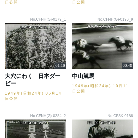
日公開
日公開
No.CFNH(G)-0179_1
No.CFNH(G)-0196_9
大穴にわく 日本ダー
中山競馬
ビー
1949年(昭和24年) 10月11
日公開
1949年(昭和24年) 06月14
日公開
No.CFNH(G)-0284_2
No.CFSK-0188