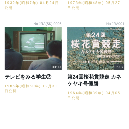
1932年(昭和7年) 04月24日
1973年(昭和48年) 05月27
公開
日公開
No.JRA(SK)-0005
No.JRA001
テレビをみる学生②
第24回桜花賞競走 カネ
ケヤキ号優勝
1985年(昭和60年) 12月31
日公開
1964年(昭和39年) 04月05
日公開