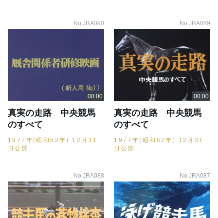
No.JRA090
No.JRA089
真実の走路 中央競馬
真実の走路 中央競馬
のすべて
のすべて
1977年(昭和52年) 12月31
1977年(昭和52年) 12月31
日公開
日公開
No.JRA088
No.JRA087