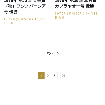
1975年 第72回 天皇賞
1975年 第35回 皐月賞
（秋）フジノパーシア
カブラヤオー号 優勝
号 優勝
1975年(昭和50年) 04月13
日公開
1975年(昭和50年) 11月23
日公開
次へ
...
1
2
3
21