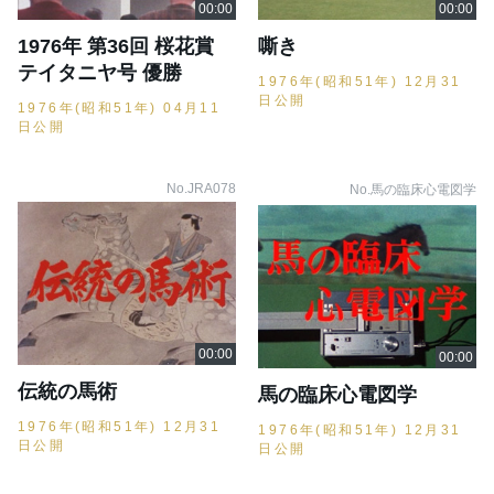
1976年 第36回 桜花賞
嘶き
テイタニヤ号 優勝
1976年(昭和51年) 12月31
日公開
1976年(昭和51年) 04月11
日公開
No.JRA078
No.馬の臨床心電図学
伝統の馬術
馬の臨床心電図学
1976年(昭和51年) 12月31
1976年(昭和51年) 12月31
日公開
日公開