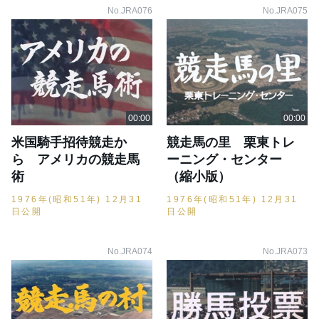
No.JRA076
No.JRA075
米国騎手招待競走か
競走馬の里 栗東トレ
ら アメリカの競走馬
ーニング・センター
術
（縮小版）
1976年(昭和51年) 12月31
1976年(昭和51年) 12月31
日公開
日公開
No.JRA074
No.JRA073