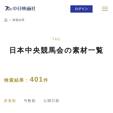
ログイン
検索結果
TAG
日本中央競馬会の素材一覧
401
検索結果 :
件
新着順
号数順
公開日順