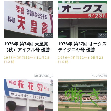
1976年 第74回 天皇賞
1976年 第37回 オークス
（秋）アイフル号 優勝
テイタニヤ号 優勝
1978年(昭和53年) 11月28
1976年(昭和51年) 05月23
日公開
日公開
No.JRA082_1
No.JRA079