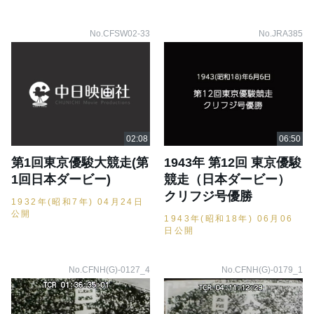
No.CFSW02-33
No.JRA385
第1回東京優駿大競走(第
1943年 第12回 東京優駿
1回日本ダービー)
競走（日本ダービー）
クリフジ号優勝
1932年(昭和7年) 04月24日
公開
1943年(昭和18年) 06月06
日公開
No.CFNH(G)-0127_4
No.CFNH(G)-0179_1