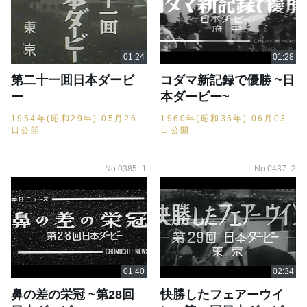
第二十一囬日本ダービ
コダマ新記録で優勝 ~日
ー
本ダービー~
1954年(昭和29年) 05月26
1960年(昭和35年) 06月03
日公開
日公開
No.0385_1
No.0437_2
鼻の差の栄冠 ~第28回
快勝したフェアーウイ