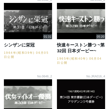
No.0542_2
No.0594_2
シンザンに栄冠
快速キーストン勝つ ~第
32回 日本ダービー~
1964年(昭和39年) 06月05
日公開
1965年(昭和40年) 06月04
日公開
No.0646_2
No.JRA016_4