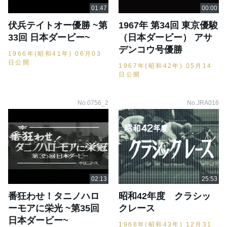
伏兵テイトオー優勝 ~第
1967年 第34回 東京優駿
33回 日本ダービー~
（日本ダービー） アサ
デンコウ号優勝
1966年(昭和41年) 06月03
日公開
1967年(昭和42年) 05月14
日公開
No.0756_2
No.JRA016
番狂わせ！タニノハロ
昭和42年度 クラシッ
ーモアに栄光 ~第35回
クレース
日本ダービー~
1968年(昭和43年) 12月31