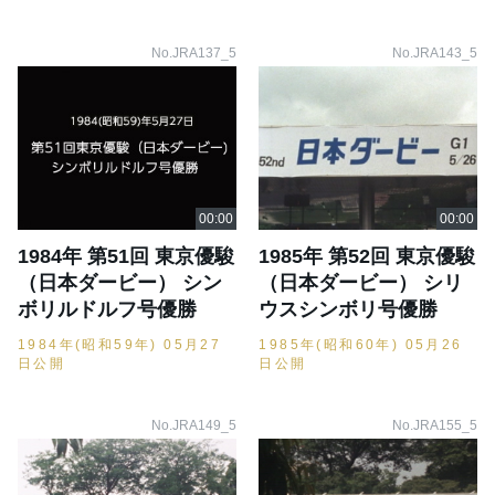
No.JRA137_5
No.JRA143_5
1984年 第51回 東京優駿
1985年 第52回 東京優駿
（日本ダービー） シン
（日本ダービー） シリ
ボリルドルフ号優勝
ウスシンボリ号優勝
1984年(昭和59年) 05月27
1985年(昭和60年) 05月26
日公開
日公開
No.JRA149_5
No.JRA155_5