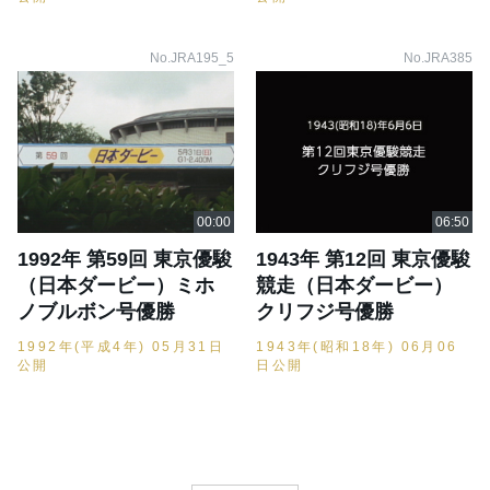
No.JRA195_5
No.JRA385
1992年 第59回 東京優駿
1943年 第12回 東京優駿
（日本ダービー）ミホ
競走（日本ダービー）
ノブルボン号優勝
クリフジ号優勝
1992年(平成4年) 05月31日
1943年(昭和18年) 06月06
公開
日公開