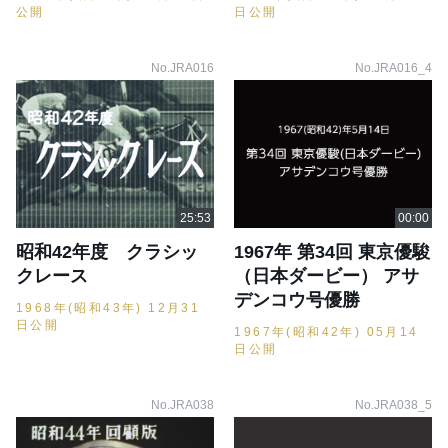
公開
日公開
No.JRA016
No.JRA016_4
昭和42年度 クラシッ
1967年 第34回 東京優駿
クレース
（日本ダービー） アサ
デンコウ号優勝
1968年(昭和43年) 12月31
日公開
1967年(昭和42年) 05月14
日公開
No.JRA038
No.JRA038_5