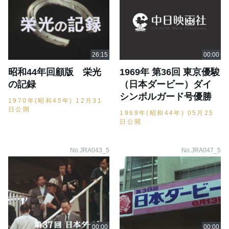
昭和44年回顧版 栄光
1969年 第36回 東京優駿
の記録
（日本ダービー）ダイ
シンボルガード号優勝
1970年(昭和45年) 12月31
日公開
1969年(昭和44年) 05月25
日公開
No.JRA043_5
No.JRA047_5