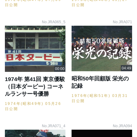
日公開
日公開
No.JRA065_5
No.JRA071
昭和50年回顧版 栄光の
1974年 第41回 東京優駿
記録
（日本ダービー) コーネ
ルランサー号優勝
1976年(昭和51年) 03月31
日公開
1974年(昭和49年) 05月26
日公開
No.JRA071_4
No.JRA094