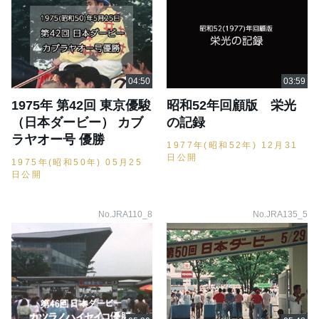
1975年 第42回 東京優駿
昭和52年回顧版 栄光
（日本ダービー） カブ
の記録
ラヤオー号 優勝
1977年(昭和52年) 12月31
日公開
1975年(昭和50年) 05月25
日公開
No.JRA110_8
No.JRA135_5