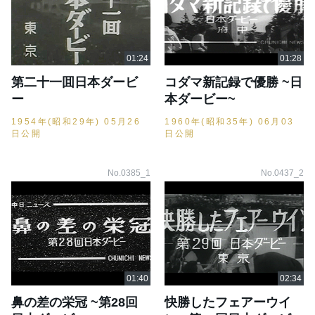
第二十一囬日本ダービ
コダマ新記録で優勝 ~日
ー
本ダービー~
1954年(昭和29年) 05月26
1960年(昭和35年) 06月03
日公開
日公開
No.0385_1
No.0437_2
鼻の差の栄冠 ~第28回
快勝したフェアーウイ