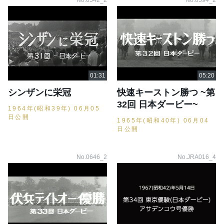
No.0542_2
No.0594_2
シンザンに栄冠
快速キーストン勝つ ~第
32回 日本ダービー~
1964年(昭和39年) 06月05
日公開
1965年(昭和40年) 06月04
日公開
No.0646_2
No.JRA016_4