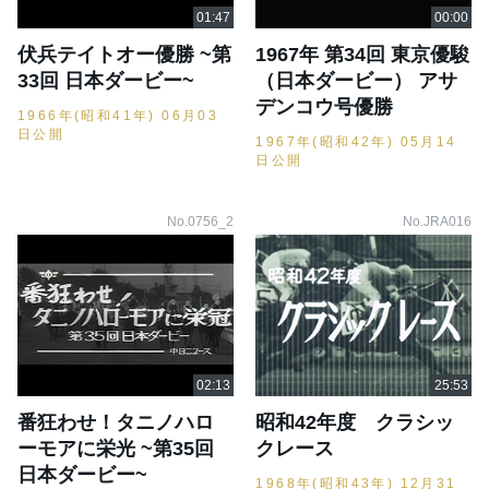
伏兵テイトオー優勝 ~第
1967年 第34回 東京優駿
33回 日本ダービー~
（日本ダービー） アサ
デンコウ号優勝
1966年(昭和41年) 06月03
日公開
1967年(昭和42年) 05月14
日公開
No.0756_2
No.JRA016
番狂わせ！タニノハロ
昭和42年度 クラシッ
ーモアに栄光 ~第35回
クレース
日本ダービー~
1968年(昭和43年) 12月31