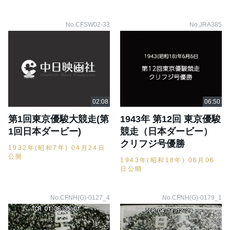
No.CFSW02-33
No.JRA385
第1回東京優駿大競走(第
1943年 第12回 東京優駿
1回日本ダービー)
競走（日本ダービー）
クリフジ号優勝
1932年(昭和7年) 04月24日
公開
1943年(昭和18年) 06月06
日公開
No.CFNH(G)-0127_4
No.CFNH(G)-0179_1