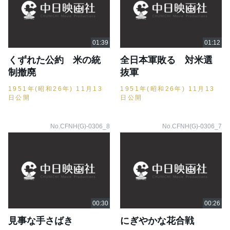
くずれた公約 米の統
全日本軍敗る 対米選
制撤廃
抜軍
1951年(昭和26年) 11月13
1951年(昭和26年) 11月13
日公開
日公開
No.CFNH(G)-0306_8
No.CFNH(G)-0306_7
見事な手さばき
にぎやかな花合戦