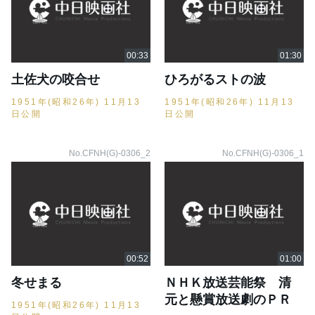
土佐犬の咬合せ
ひろがるストの波
1951年(昭和26年) 11月13
1951年(昭和26年) 11月13
日公開
日公開
No.CFNH(G)-0306_2
No.CFNH(G)-0306_1
冬せまる
ＮＨＫ放送芸能祭 清
元と懸賞放送劇のＰＲ
1951年(昭和26年) 11月13