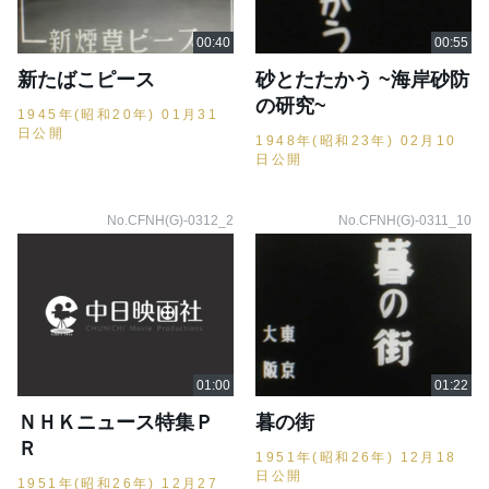
新たばこピース
砂とたたかう ~海岸砂防
の研究~
1945年(昭和20年) 01月31
日公開
1948年(昭和23年) 02月10
日公開
No.CFNH(G)-0312_2
No.CFNH(G)-0311_10
ＮＨＫニュース特集Ｐ
暮の街
Ｒ
1951年(昭和26年) 12月18
日公開
1951年(昭和26年) 12月27