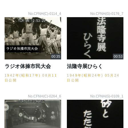
No.CFNH(C)-0114_4
No.CFNH(G)-0176_7
ラジオ体操市民大会
法隆寺展ひらく
1942年(昭和17年) 08月11
1949年(昭和24年) 05月24
日公開
日公開
No.CFNH(C)-0264_6
No.CFNH(G)-0109_1