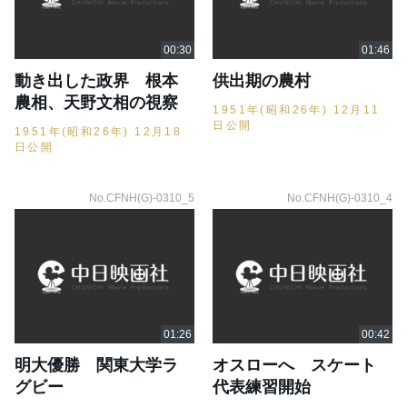
動き出した政界 根本
供出期の農村
農相、天野文相の視察
1951年(昭和26年) 12月11
日公開
1951年(昭和26年) 12月18
日公開
No.CFNH(G)-0310_5
No.CFNH(G)-0310_4
明大優勝 関東大学ラ
オスローへ スケート
グビー
代表練習開始