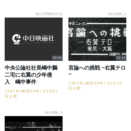
No.CFSW018-21
No.0369_2
中央公論社社長嶋中鵬
言論への挑戦 ~右翼テロ
~
二宅に右翼の少年侵
入 嶋中事件
1961年(昭和36年) 02月10
日公開
1961年(昭和36年) 02月01
日公開
No.0386_3