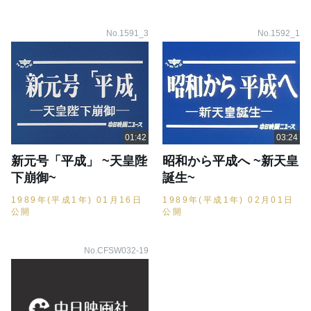
No.1591_3
No.1592_1
新元号「平成」 ~天皇陛
昭和から平成へ ~新天皇
下崩御~
誕生~
1989年(平成1年) 01月16日
1989年(平成1年) 02月01日
公開
公開
No.CFSW032-19