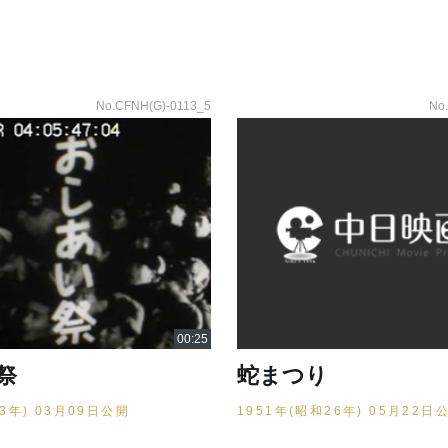
No.CFNH(G)-0113_5
No
祭
蛇まつり
23年) 03月09日公開
1951年(昭和26年) 05月22日