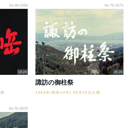
No.IM-0399
No.TE-0374
諏訪の御柱祭
公開
1968年(昭和43年) 08月26日公開
No.TE-0878