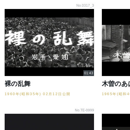
No.0317_3
裸の乱舞
木曽のあ
1960年(昭和35年) 02月12日公開
1965年(昭和
No.TE-0999