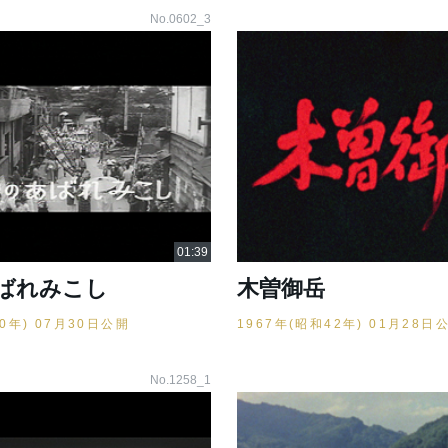
No.0602_3
ばれみこし
木曽御岳
40年) 07月30日公開
1967年(昭和42年) 01月28日
No.1258_1