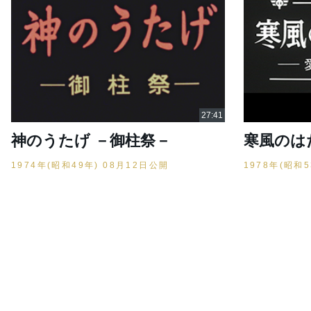
神のうたげ －御柱祭－
寒風のは
1974年(昭和49年) 08月12日公開
1978年(昭和