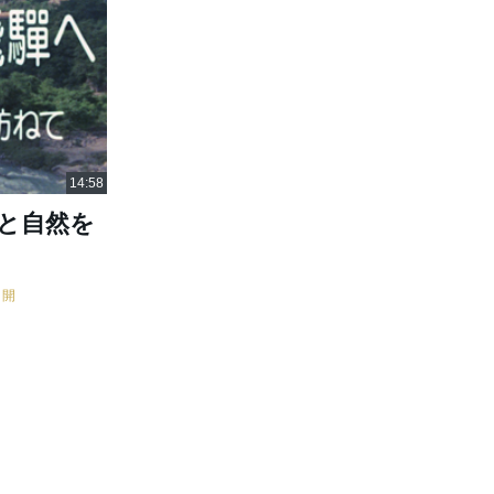
史と自然を
公開