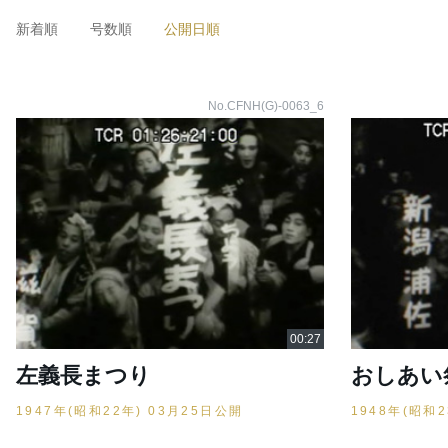
新着順
号数順
公開日順
No.CFNH(G)-0063_6
左義長まつり
おしあい
1947年(昭和22年) 03月25日公開
1948年(昭和