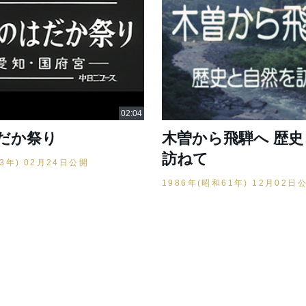
だか祭り
木曽から飛騨へ 歴
訪ねて
53年) 02月24日公開
1986年(昭和61年) 12月02日