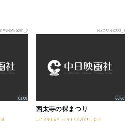
.CFNH(G)-0281_2
No.CFAN-0338_4
西太寺の裸まつり
公開
1952年(昭和27年) 02月21日公開