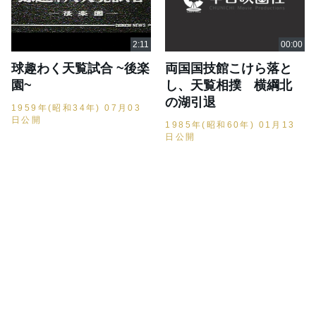
球趣わく天覧試合 ~後楽
両国国技館こけら落と
園~
し、天覧相撲 横綱北
の湖引退
1959年(昭和34年) 07月03
日公開
1985年(昭和60年) 01月13
日公開