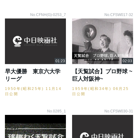
No.CFNH(G)-0253_7
No.CFSW017-32
早大優勝 東京六大学
【天覧試合】プロ野球 ~
リーグ
巨人対阪神~
1950年(昭和25年) 11月14
1959年(昭和34年) 06月25
日公開
日公開
No.0285_1
No.CFSW030-31